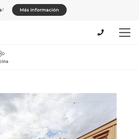
b?
Más información
cina