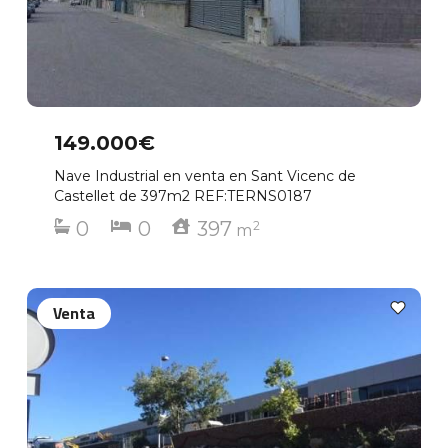
149.000€
Nave Industrial en venta en Sant Vicenc de
Castellet de 397m2 REF:TERNS0187
0
0
397
2
m
Venta