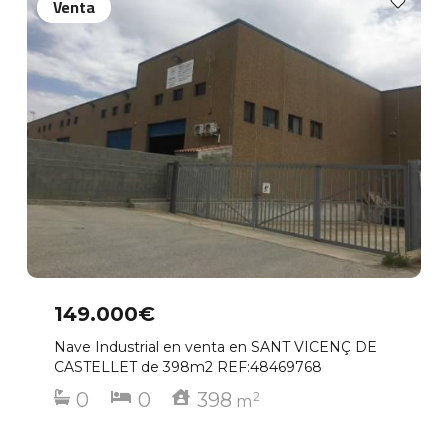
Venta
149.000€
Nave Industrial en venta en SANT VICENÇ DE
CASTELLET de 398m2 REF:48469768
0
0
398
2
m