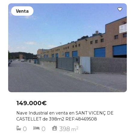
Venta
149.000€
Nave Industrial en venta en SANT VICENÇ DE
CASTELLET de 398m2 REF:48469508
0
0
398
2
m