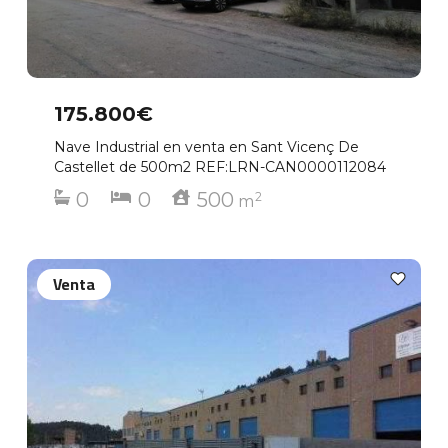
175.800€
Nave Industrial en venta en Sant Vicenç De
Castellet de 500m2 REF:LRN-CAN0000112084
0
0
500
2
m
Venta