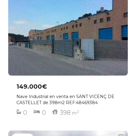
149.000€
Nave Industrial en venta en SANT VICENÇ DE
CASTELLET de 398m2 REF:48469384
0
0
398
2
m