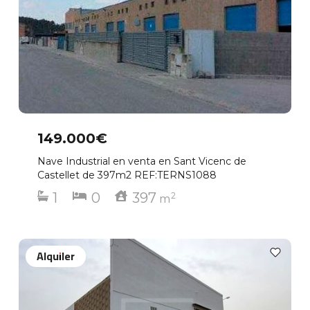
149.000€
Nave Industrial en venta en Sant Vicenc de
Castellet de 397m2 REF:TERNS1088
1
0
397
2
m
Alquiler