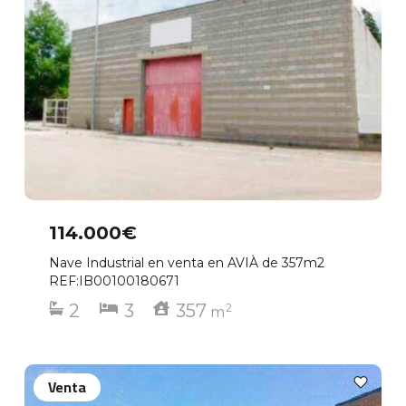
114.000€
Nave Industrial en venta en AVIÀ de 357m2
REF:IB00100180671
2
3
357
2
m
Venta