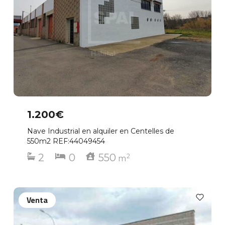
1.200€
Nave Industrial en alquiler en Centelles de
550m2 REF:44049454
2
0
550
2
m
Venta