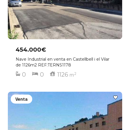
454.000€
Nave Industrial en venta en Castellbell i el Vilar
de 1126m2 REF:TERNS1178
0
0
1126
2
m
Venta