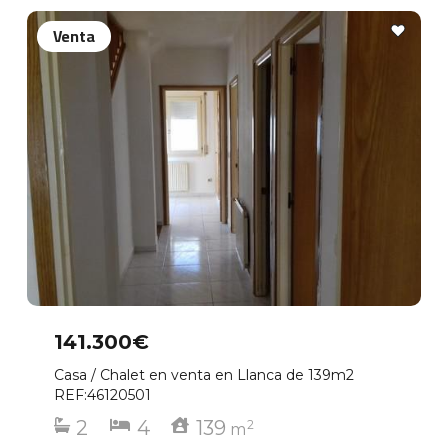
Venta
141.300€
Casa / Chalet en venta en Llanca de 139m2
REF:46120501
2
4
139
2
m