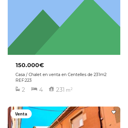
150.000€
Casa / Chalet en venta en Centelles de 231m2
REF:223
2
4
231
2
m
Venta