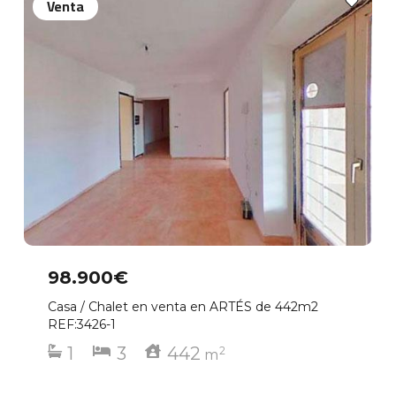
Venta
98.900€
Casa / Chalet en venta en ARTÉS de 442m2
REF:3426-1
1
3
442
2
m