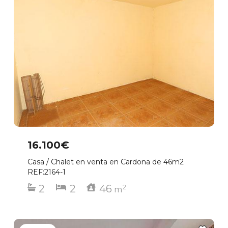
16.100€
Casa / Chalet en venta en Cardona de 46m2
REF:2164-1
2
2
46
2
m