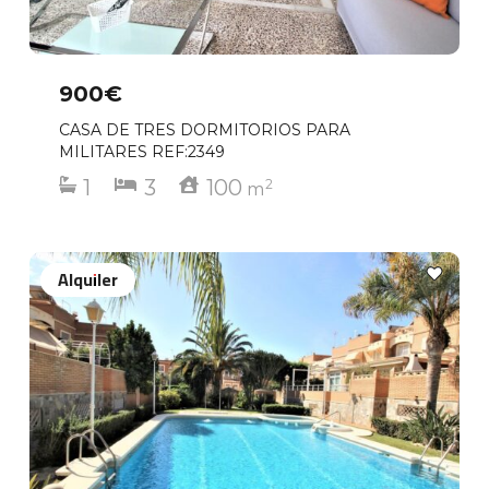
900€
CASA DE TRES DORMITORIOS PARA
MILITARES REF:2349
1
3
100
2
m
Alquiler