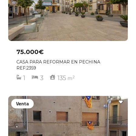
75.000€
CASA PARA REFORMAR EN PECHINA
REF:2359
1
3
135
2
m
Venta