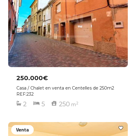
250.000€
Casa / Chalet en venta en Centelles de 250m2
REF:232
2
5
250
2
m
Venta