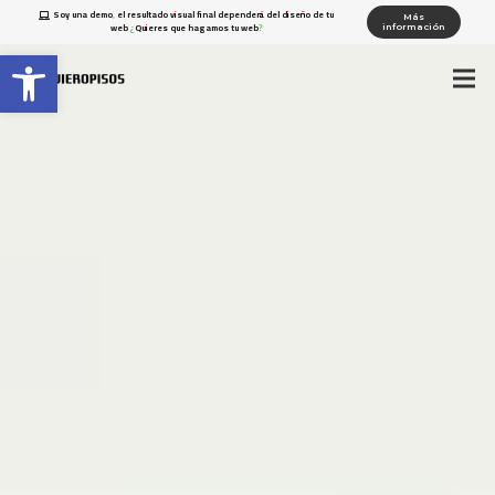
Soy una demo, el resultado visual final dependerá del diseño de tu
Más
web ¿Quieres que hagamos tu web?
información
Abrir barra de herramientas