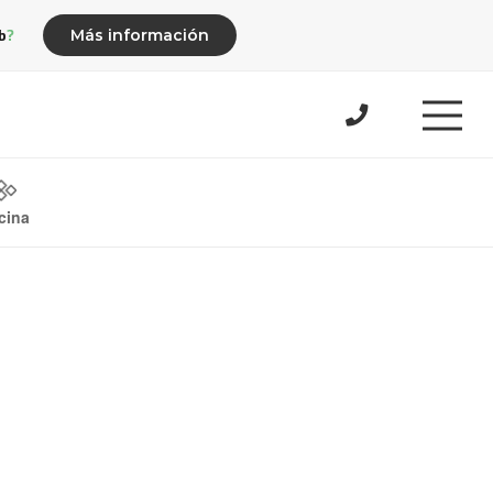
b?
Más información
cina