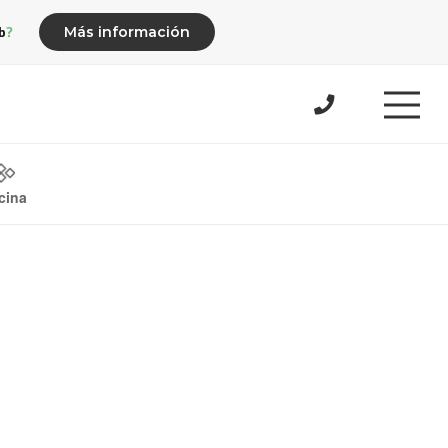
b?
Más información
cina