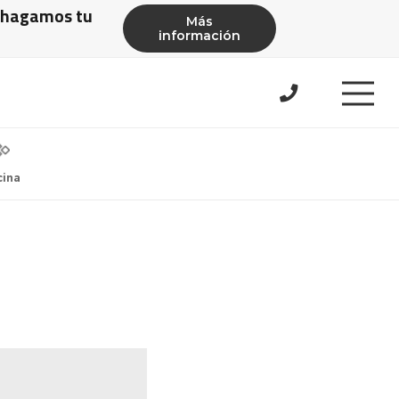
e hagamos tu
Más
información
cina