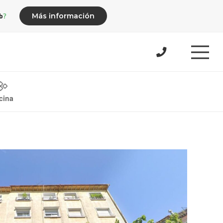
b?
Más información
cina