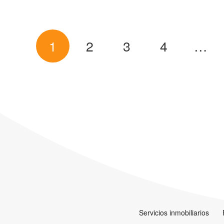
1
2
3
4
…
Servicios inmobiliarios