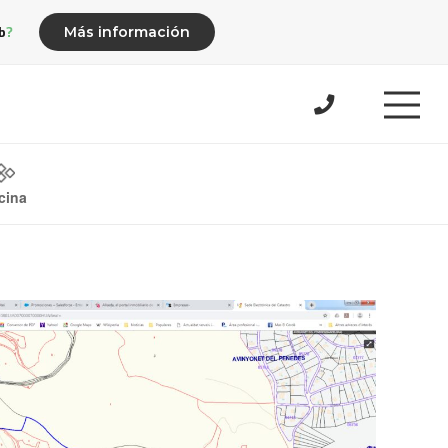
b?
Más información
cina