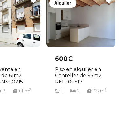
Alquiler
600€
 venta en
Piso en alquiler en
 de 61m2
Centelles de 95m2
SNS00215
REF:100517
2
2
2
61
m
1
2
95
m