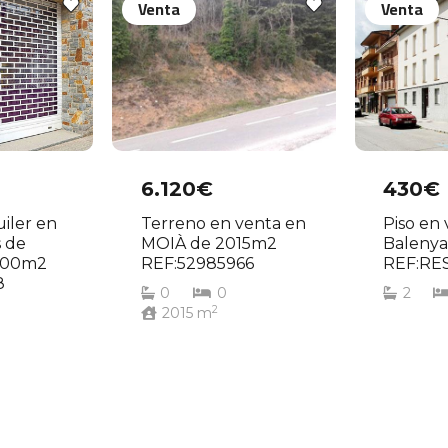
Venta
Venta
6.120€
430€
uiler en
Terreno en venta en
Piso en
s de
MOIÀ de 2015m2
Balenya
 100m2
REF:52985966
REF:RE
8
0
0
2
2
2015
m