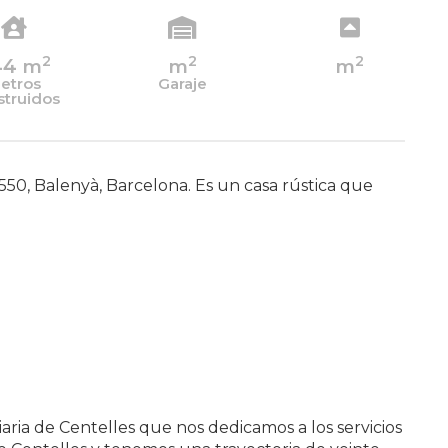
2
2
2
44
m
m
m
etros
Garaje
struidos
8550, Balenyà, Barcelona. Es un casa rústica que
aria de Centelles que nos dedicamos a los servicios