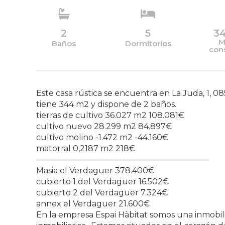
2
5
3
M
Baños
Dormitorios
con
Este casa rústica se encuentra en La Juda, 1, 0
tiene 344 m2 y dispone de 2 baños.
tierras de cultivo 36.027 m2 108.081€
cultivo nuevo 28.299 m2 84.897€
cultivo molino -1.472 m2 -44.160€
matorral 0,2187 m2 218€
—————————————————————–
Masia el Verdaguer 378.400€
cubierto 1 del Verdaguer 16.502€
cubierto 2 del Verdaguer 7.324€
annex el Verdaguer 21.600€
En la empresa Espai Hàbitat somos una inmobili