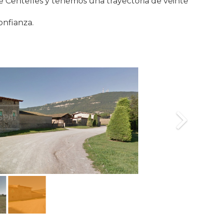
de Centelles y tenemos una trayectoria de veinte
onfianza.