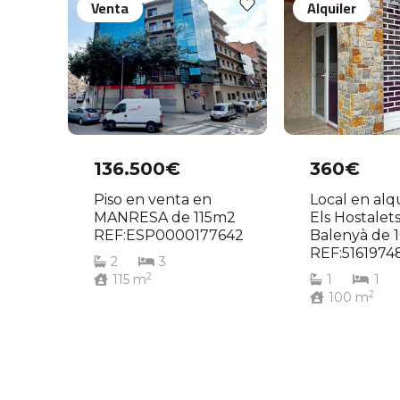
Venta
Alquiler
136.500€
360€
Piso en venta en
Local en alq
MANRESA de 115m2
Els Hostalet
REF:ESP0000177642
Balenyà de
REF:5161974
2
3
2
115
m
1
1
2
100
m