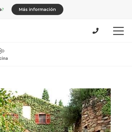
b?
Más información
cina