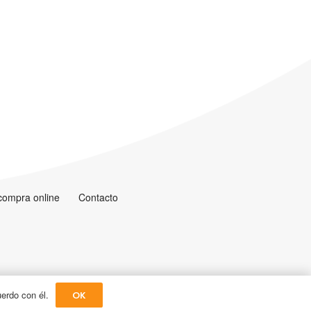
 compra online
Contacto
uerdo con él.
OK