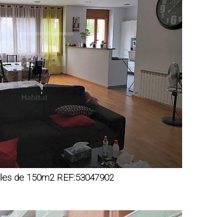
elles de 150m2 REF:53047902