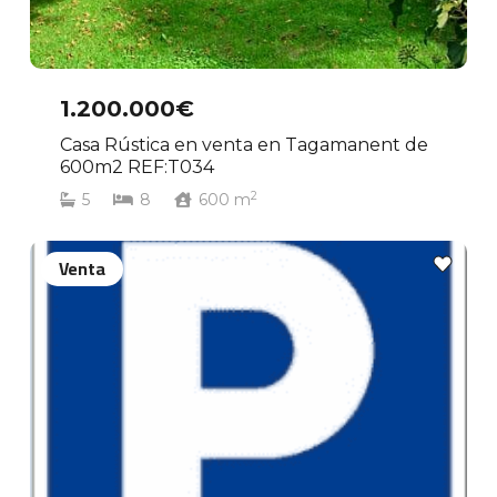
1.200.000€
Casa Rústica en venta en Tagamanent de
600m2 REF:T034
2
5
8
600
m
Venta