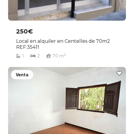
250€
Local en alquiler en Centelles de 70m2
REF:35411
2
1
2
70
m
Venta