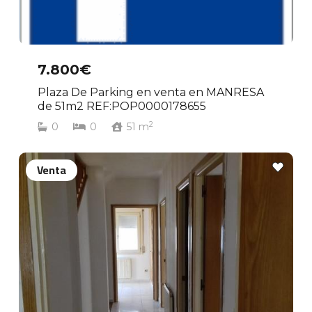
7.800€
Plaza De Parking en venta en MANRESA
de 51m2 REF:POP0000178655
2
0
0
51
m
Venta