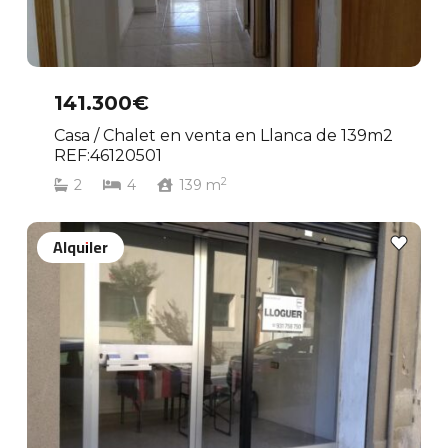
141.300€
Casa / Chalet en venta en Llanca de 139m2
REF:46120501
2
2
4
139
m
Alquiler