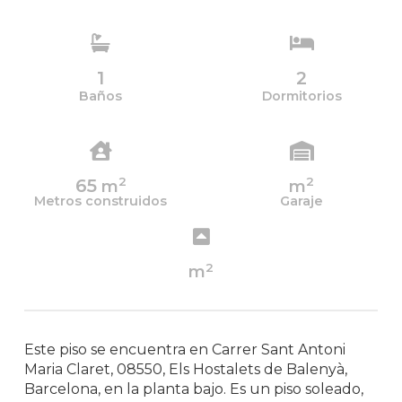
1
2
Baños
Dormitorios
2
2
65
m
m
Metros construidos
Garaje
2
m
Este piso se encuentra en Carrer Sant Antoni
Maria Claret, 08550, Els Hostalets de Balenyà,
Barcelona, en la planta bajo. Es un piso soleado,