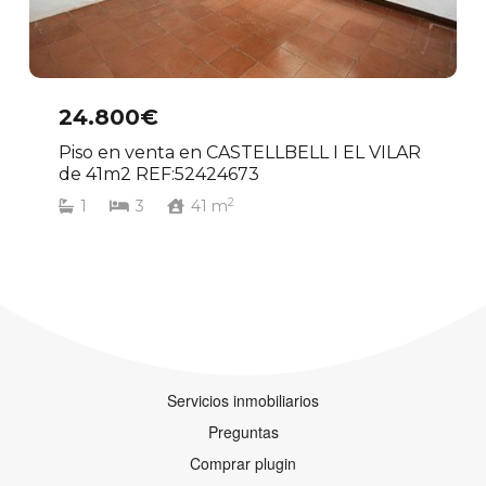
24.800€
Piso en venta en CASTELLBELL I EL VILAR
de 41m2 REF:52424673
2
1
3
41
m
Servicios inmobiliarios
Preguntas
Comprar plugin