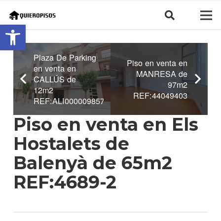
Abrir barra de herramientas
Plaza De Parking
Piso en venta en
en venta en
MANRESA de
CALLÚS de
97m2
12m2
REF:44049403
REF:ALI0000098572
Piso en venta en Els
Hostalets de
Balenyà de 65m2
REF:4689-2