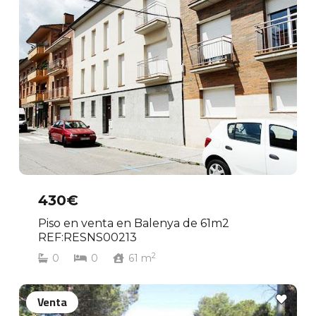
430€
Piso en venta en Balenya de 61m2
REF:RESNS00213
2
0
0
61
m
Venta