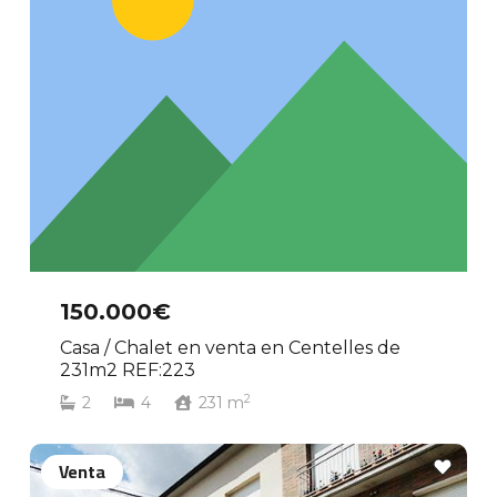
150.000€
Casa / Chalet en venta en Centelles de
231m2 REF:223
2
2
4
231
m
Venta