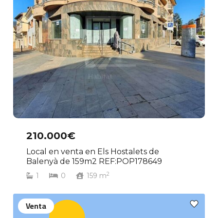
210.000€
Local en venta en Els Hostalets de
Balenyà de 159m2 REF:POP178649
2
1
0
159
m
Venta