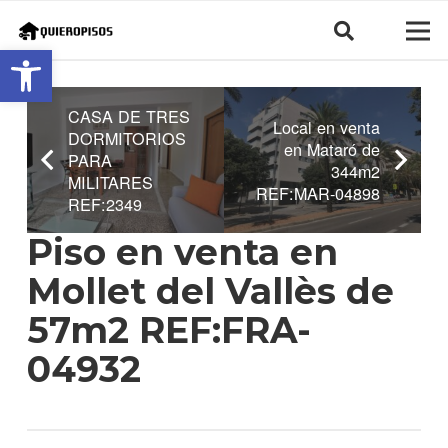
Abrir barra de herramientas
CASA DE TRES
Local en venta
DORMITORIOS
en Mataró de
PARA
344m2
MILITARES
REF:MAR-04898
REF:2349
Piso en venta en
Mollet del Vallès de
57m2 REF:FRA-
04932