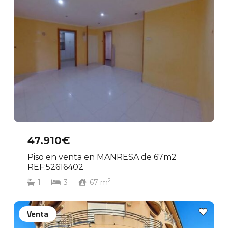
47.910€
Piso en venta en MANRESA de 67m2
REF:52616402
2
1
3
67
m
Venta