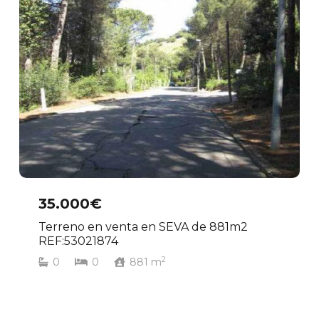
35.000€
Terreno en venta en SEVA de 881m2
REF:53021874
2
0
0
881
m