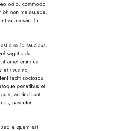
m leo odio, commodo
 nibh non malesuada.
us ut accumsan. In
estie ex id faucibus.
l sagittis dui.
 sit amet enim eu
 et risus ac,
ent taciti sociosqu
natoque penatibus et
gula, ac tincidunt
ntes, nascetur
 sed aliquam est