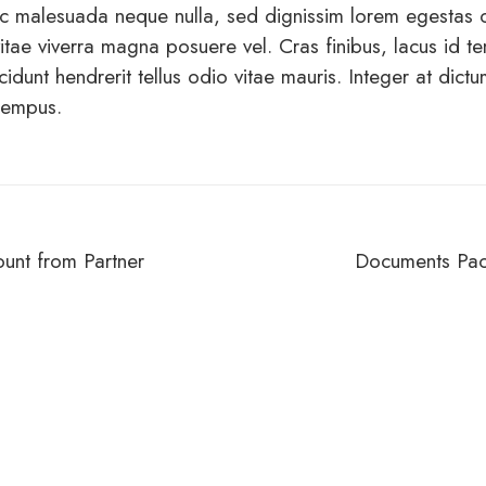
ec malesuada neque nulla, sed dignissim lorem egestas 
 vitae viverra magna posuere vel. Cras finibus, lacus id te
ncidunt hendrerit tellus odio vitae mauris. Integer at dictu
 tempus.
unt from Partner
Documents Pac