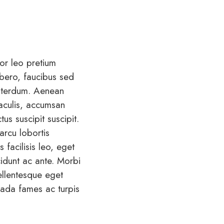
tor leo pretium
ibero, faucibus sed
 interdum. Aenean
iaculis, accumsan
us suscipit suscipit.
arcu lobortis
s facilisis leo, eget
cidunt ac ante. Morbi
ellentesque eget
suada fames ac turpis