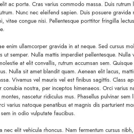
d elit ac porta. Cras varius commodo massa. Duis rutru
rutrum. Nunc nec eleifend sapien. Duis posuere gravida
i, vitae congue nisi. Pellentesque porttitor fringilla lect
e.
tae enim ullamcorper gravida in at neque. Sed cursus mol
 ut semper. Nulla mattis imperdiet pellentesque. Nulla ve
molestie at elit convallis, rutrum accumsan sem. Quisque
us. Nulla sit amet blandit quam. Aenean elit lacus, mattis
a. Vivamus vel mauris vel est finibus sagittis. Class apt
er conubia nostra, per inceptos himenaeos. Orci varius 
 montes, nascetur ridiculus mus. Phasellus pulvinar sem li
Orci varius natoque penatibus et magnis dis parturient mo
 sem in odio vulputate faucibus.
a nec elit vehicula rhoncus. Nam fermentum cursus nibh,