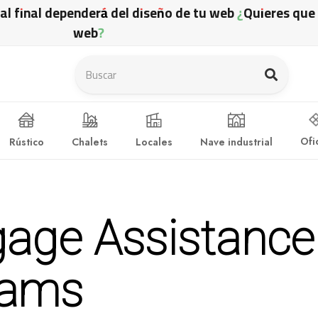
ual final dependerá del diseño de tu web ¿Quieres qu
web?
Ofi
Rústico
Chalets
Locales
Nave industrial
age Assistance
rams