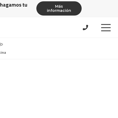
e hagamos tu
Más
información
cina