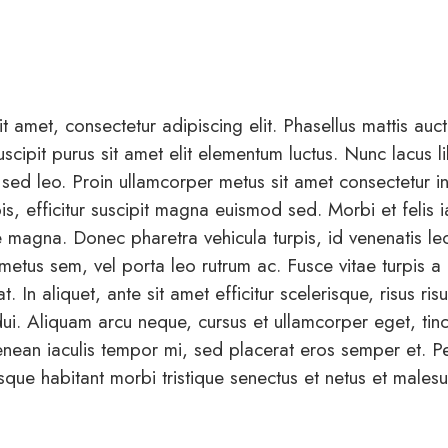
 amet, consectetur adipiscing elit. Phasellus mattis auc
scipit purus sit amet elit elementum luctus. Nunc lacus l
din sed leo. Proin ullamcorper metus sit amet consectetur
s, efficitur suscipit magna euismod sed. Morbi et felis 
magna. Donec pharetra vehicula turpis, id venenatis lect
metus sem, vel porta leo rutrum ac. Fusce vitae turpis a 
t. In aliquet, ante sit amet efficitur scelerisque, risus risu
dui. Aliquam arcu neque, cursus et ullamcorper eget, tin
nean iaculis tempor mi, sed placerat eros semper et. P
tesque habitant morbi tristique senectus et netus et male