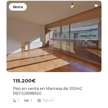
Venta
115.200€
Piso en venta en Manresa de 100m2
REF:52898920
2
1
3
100
m