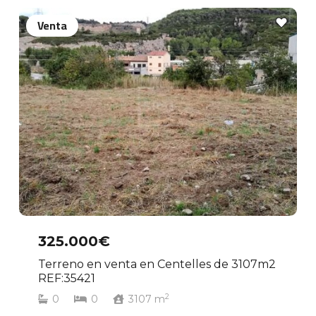
Venta
325.000€
Terreno en venta en Centelles de 3107m2
REF:35421
2
0
0
3107
m