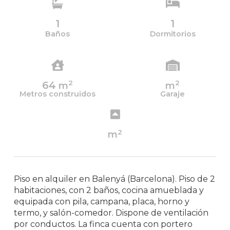
1
1
Baños
Dormitorios
2
2
64
m
m
Metros construidos
Garaje
2
m
Piso en alquiler en Balenyá (Barcelona). Piso de 2
habitaciones, con 2 baños, cocina amueblada y
equipada con pila, campana, placa, horno y
termo, y salón-comedor. Dispone de ventilación
por conductos. La finca cuenta con portero