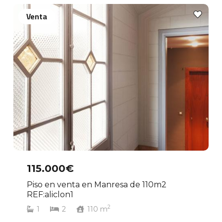
Venta
115.000€
Piso en venta en Manresa de 110m2
REF:aliclon1
2
1
2
110
m