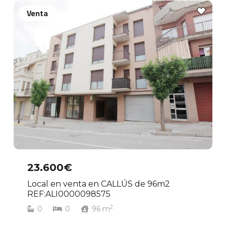
Venta
23.600€
Local en venta en CALLÚS de 96m2
REF:ALI0000098575
2
0
0
96
m