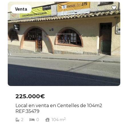
Venta
225.000€
Local en venta en Centelles de 104m2
REF:35479
2
2
0
104
m