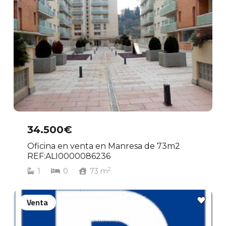
34.500€
Oficina en venta en Manresa de 73m2
REF:ALI0000086236
2
1
0
73
m
Venta