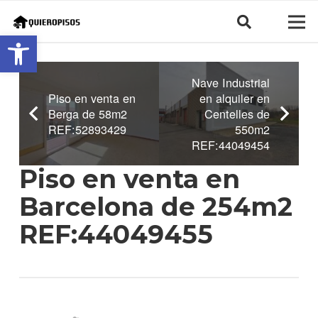
Abrir barra de herramientas
Nave Industrial
Piso en venta en
en alquiler en
Berga de 58m2
Centelles de
REF:52893429
550m2
REF:44049454
Piso en venta en
Barcelona de 254m2
REF:44049455