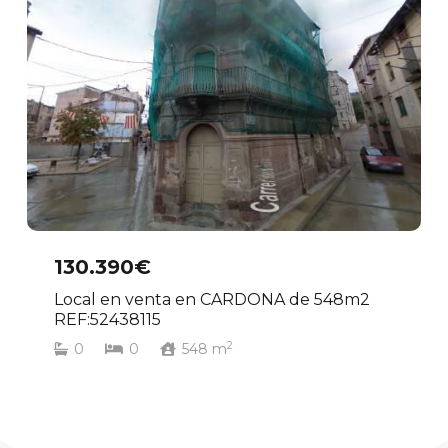
130.390€
Local en venta en CARDONA de 548m2
REF:52438115
2
0
0
548
m