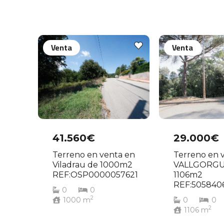
Venta
Venta
41.560€
29.000€
Terreno en venta en
Terreno en 
Viladrau de 1000m2
VALLGORGU
REF:OSP0000057621
1106m2
REF:505840
0
0
2
1000
m
0
0
2
1106
m