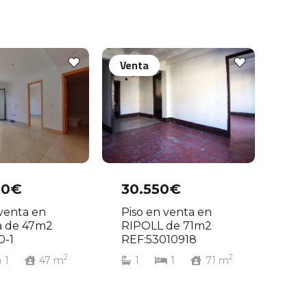
Venta
00€
30.550€
 venta en
Piso en venta en
a de 47m2
RIPOLL de 71m2
0-1
REF:53010918
2
2
1
47
m
1
1
71
m