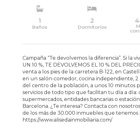
1
2
4
M
Baños
Dormitorios
con
Campaña “Te devolvemos la diferencia”. Si la
UN 10 %, TE DEVOLVEMOS EL 10 % DEL PRECIO. P
venta a los pies de la carretera B-122, en Castel
en un salón-comedor, cocina independiente, 2 d
del centro de la población, a unos 10 minutos p
servicios de todo tipo que facilitan tu día a día
supermercados, entidades bancarias o estación
Barcelona. ¿Te interesa? Contacta con nosotros
de los más de 30.000 inmuebles que tenemos p
https://www.alisedainmobiliaria.com/