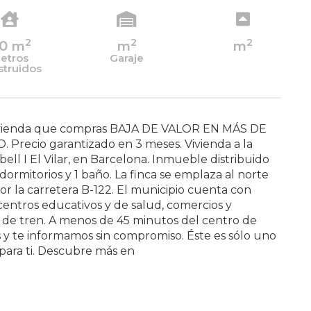
2
2
2
0
m
m
m
etros
Garaje
struidos
 vivienda que compras BAJA DE VALOR EN MÁS DE
recio garantizado en 3 meses. Vivienda a la
lbell I El Vilar, en Barcelona. Inmueble distribuido
ormitorios y 1 baño. La finca se emplaza al norte
or la carretera B-122. El municipio cuenta con
: centros educativos y de salud, comercios y
 de tren. A menos de 45 minutos del centro de
 y te informamos sin compromiso. Éste es sólo uno
ara ti. Descubre más en