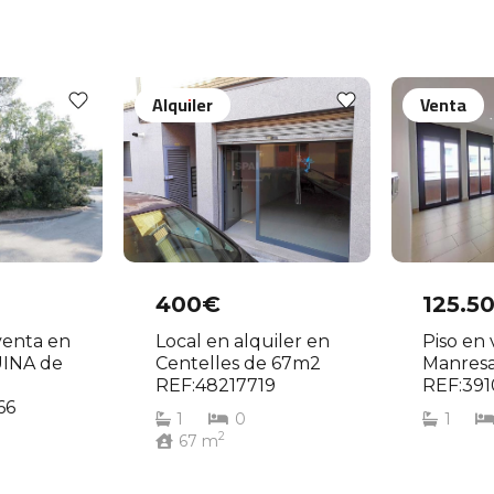
Alquiler
Venta
400€
125.5
venta en
Local en alquiler en
Piso en
INA de
Centelles de 67m2
Manres
REF:48217719
REF:391
66
1
0
1
2
67
m