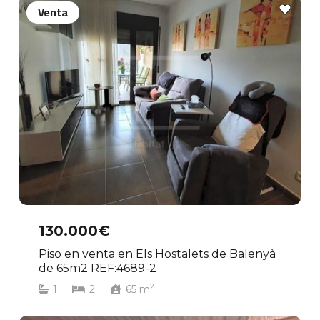
Venta
130.000€
Piso en venta en Els Hostalets de Balenyà
de 65m2 REF:4689-2
2
1
2
65
m