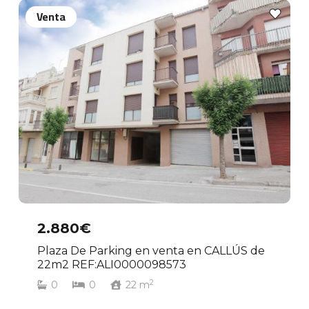
Venta
2.880€
Plaza De Parking en venta en CALLÚS de
22m2 REF:ALI0000098573
2
0
0
22
m