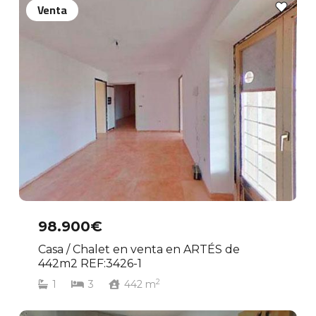
Venta
98.900€
Casa / Chalet en venta en ARTÉS de
442m2 REF:3426-1
2
1
3
442
m