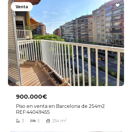
Venta
900.000€
Piso en venta en Barcelona de 254m2
REF:44049455
2
3
5
254
m