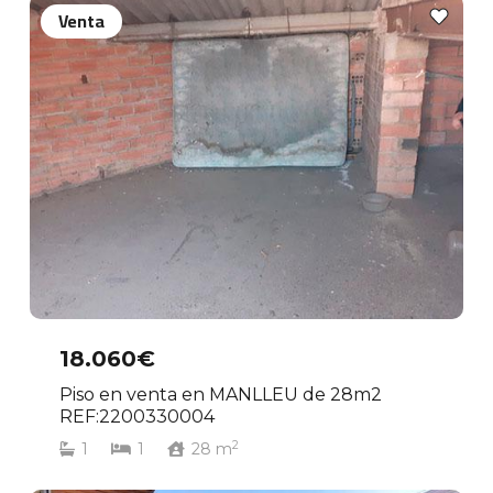
Venta
18.060€
Piso en venta en MANLLEU de 28m2
REF:2200330004
2
1
1
28
m