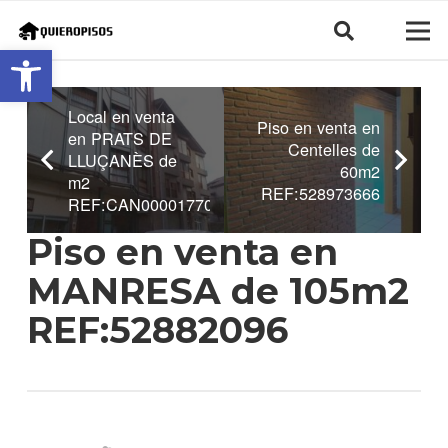
Abrir barra de herramientas
Local en venta
Piso en venta en
en PRATS DE
Centelles de
LLUÇANÈS de
60m2
m2
REF:528973666
REF:CAN0000177004
Piso en venta en
MANRESA de 105m2
REF:52882096