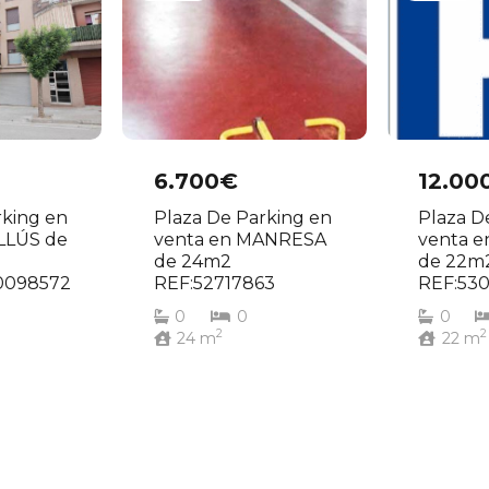
6.700€
12.00
rking en
Plaza De Parking en
Plaza D
LLÚS de
venta en MANRESA
venta e
de 24m2
de 22m
0098572
REF:52717863
REF:53
0
0
0
2
2
24
m
22
m