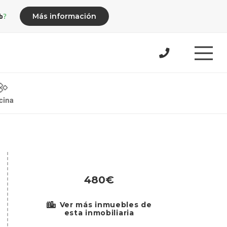
b?
Más información
cina
480€
Ver más inmuebles de
esta inmobiliaria