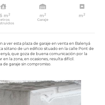
2
2
2
6
m
m
m
etros
Garaje
struidos
n a ver esta plaza de garaje en venta en Balenyá
ta sótano de un edificio situado en la calle Pont de
Balenyà, que goza de buena comunicación por la
 en la zona, en ocasiones, resulta difícil.
a de garaje sin compromiso.