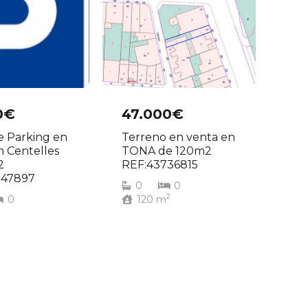
0€
47.000€
e Parking en
Terreno en venta en
n Centelles
TONA de 120m2
2
REF:43736815
047897
0
0
2
0
120
m