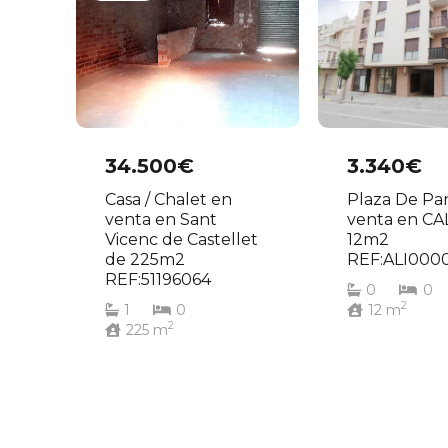
34.500€
3.340€
Casa / Chalet en
Plaza De Pa
venta en Sant
venta en CA
Vicenc de Castellet
12m2
de 225m2
REF:ALI000
REF:51196064
0
0
2
1
0
12
m
2
225
m