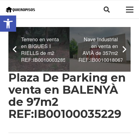
Abrir barra de herramientas
Terreno en venta
Nave Industrial
en BIGUES I
en venta en
RIELLS de m2
AVIÀ de 357m2
REF:IB00100032852
REF:IB00100180671
Plaza De Parking en
venta en BALENYÀ
de 97m2
REF:IB00100035229