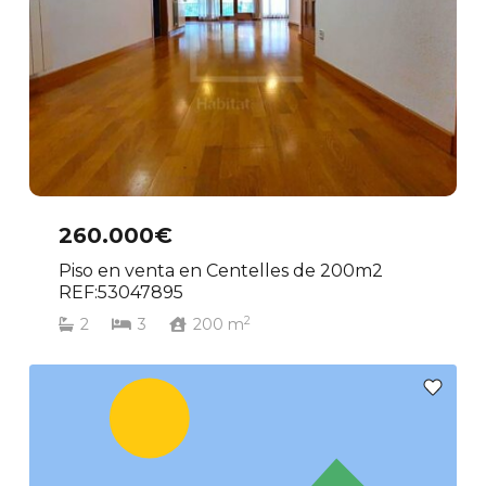
260.000€
Piso en venta en Centelles de 200m2
REF:53047895
2
2
3
200
m