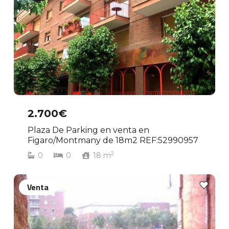
2.700€
Plaza De Parking en venta en
Figaro/Montmany de 18m2 REF:52990957
2
0
0
18
m
Venta