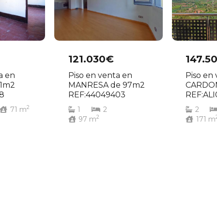
121.030€
147.5
a en
Piso en venta en
Piso en
71m2
MANRESA de 97m2
CARDON
8
REF:44049403
REF:AL
2
71
m
1
2
2
2
97
m
171
m