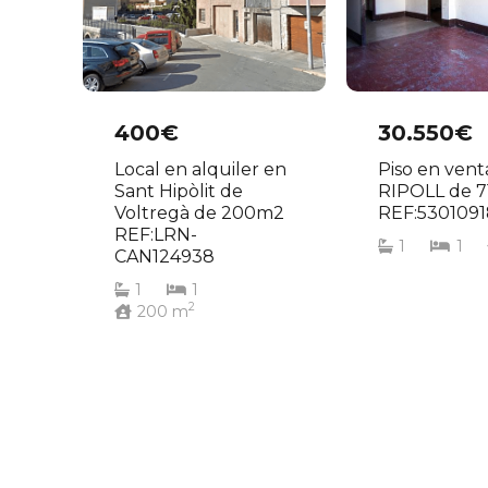
400€
30.550€
Local en alquiler en
Piso en vent
Sant Hipòlit de
RIPOLL de 
Voltregà de 200m2
REF:5301091
REF:LRN-
1
1
CAN124938
1
1
2
200
m