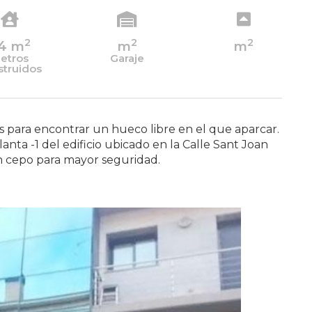
2
2
2
4
m
m
m
etros
Garaje
struidos
 para encontrar un hueco libre en el que aparcar.
planta -1 del edificio ubicado en la Calle Sant Joan
on cepo para mayor seguridad.