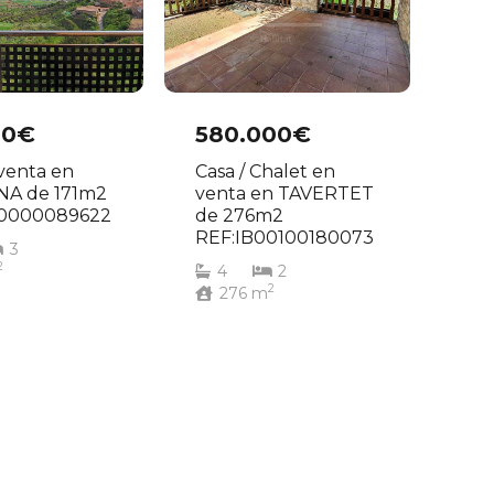
00€
580.000€
 venta en
Casa / Chalet en
A de 171m2
venta en TAVERTET
I0000089622
de 276m2
REF:IB00100180073
3
2
4
2
2
276
m