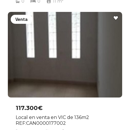
0
0
11
m
Venta
117.300€
Local en venta en VIC de 136m2
REF:CAN0000177002