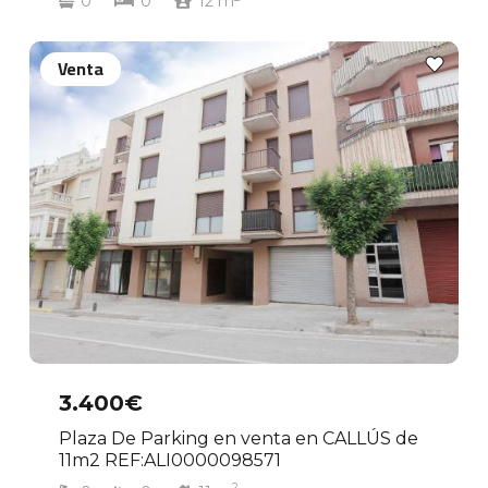
0
0
12
m
Venta
3.400€
Plaza De Parking en venta en CALLÚS de
11m2 REF:ALI0000098571
2