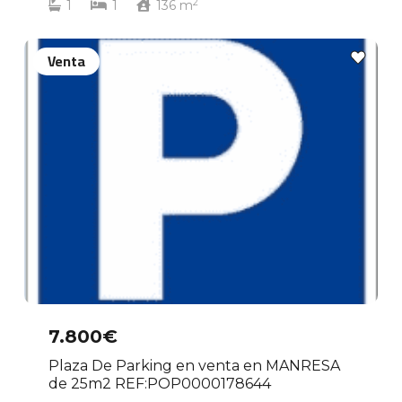
2
1
1
136
m
Venta
7.800€
Plaza De Parking en venta en MANRESA
de 25m2 REF:POP0000178644