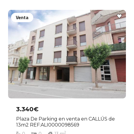
Venta
3.340€
Plaza De Parking en venta en CALLÚS de
13m2 REF:ALI0000098569
2
0
0
13
m