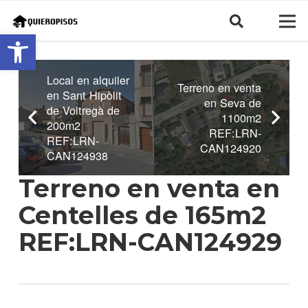
Abrir barra de herramientas
Local en alquiler
Terreno en venta
en Sant Hipòlit
en Seva de
de Voltregà de
1100m2
200m2
REF:LRN-
REF:LRN-
CAN124920
CAN124938
Terreno en venta en
Centelles de 165m2
REF:LRN-CAN124929