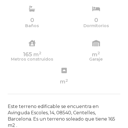
0
0
Baños
Dormitorios
2
2
165
m
m
Metros construidos
Garaje
2
m
Este terreno edificable se encuentra en
Avinguda Escoles, 14, 08540, Centelles,
Barcelona. Es un terreno soleado que tiene 165
m2 .