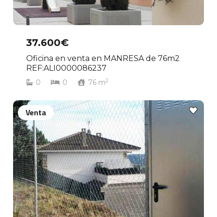
37.600€
Oficina en venta en MANRESA de 76m2
REF:ALI0000086237
2
0
0
76
m
Venta