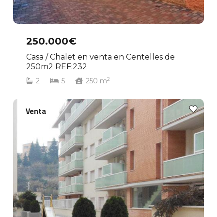
250.000€
Casa / Chalet en venta en Centelles de
250m2 REF:232
2
2
5
250
m
Venta