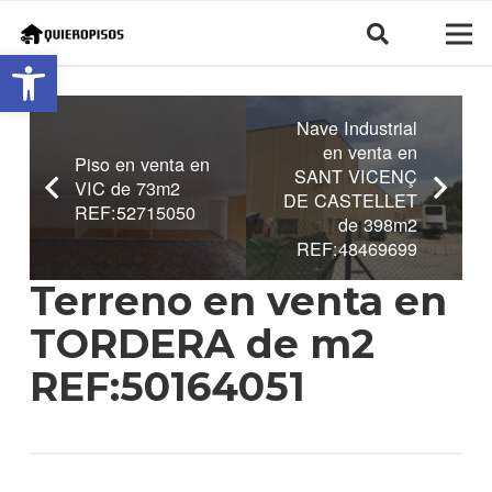
Abrir barra de herramientas
Nave Industrial
en venta en
Piso en venta en
SANT VICENÇ
VIC de 73m2
DE CASTELLET
REF:52715050
de 398m2
REF:48469699
Terreno en venta en
TORDERA de m2
REF:50164051