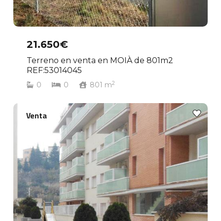
21.650€
Terreno en venta en MOIÀ de 801m2
REF:53014045
2
0
0
801
m
Venta