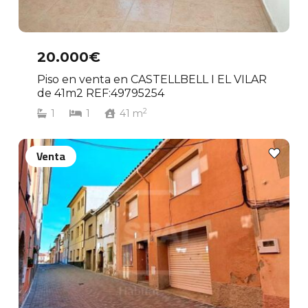
20.000€
Piso en venta en CASTELLBELL I EL VILAR
de 41m2 REF:49795254
2
1
1
41
m
Venta