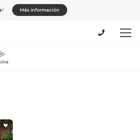
b?
Más información
cina