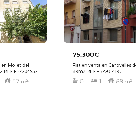
75.300€
 en Mollet del
Flat en venta en Canovelles d
m2 REF:FRA-04932
89m2 REF:FRA-014197
57
0
1
89
2
2
m
m