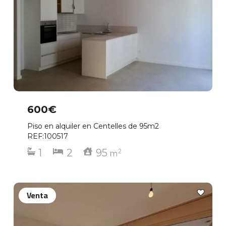
600€
Piso en alquiler en Centelles de 95m2
REF:100517
1
2
95
2
m
Venta