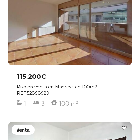
115.200€
Piso en venta en Manresa de 100m2
REF:52898920
1
3
100
2
m
Venta