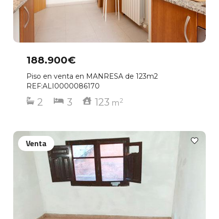
188.900€
Piso en venta en MANRESA de 123m2
REF:ALI0000086170
2
3
123
2
m
Venta