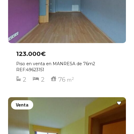
123.000€
Piso en venta en MANRESA de 76m2
REF:49623151
2
2
76
2
m
Venta