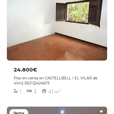
24.800€
Piso en venta en CASTELLBELL I EL VILAR de
41m2 REF:52424673
1
3
41
2
m
Venta