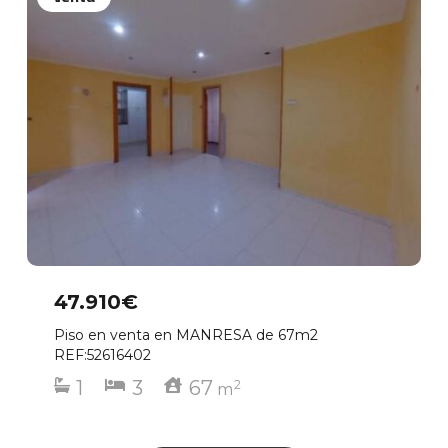
47.910€
Piso en venta en MANRESA de 67m2
REF:52616402
1
3
67
2
m