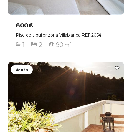
800€
Piso de alquiler zona Villablanca REF:2054
1
2
90
2
m
Venta