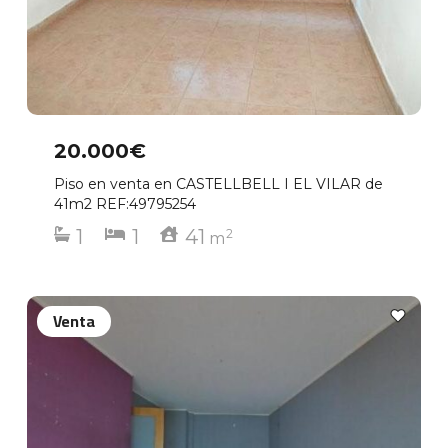
20.000€
Piso en venta en CASTELLBELL I EL VILAR de
41m2 REF:49795254
1
1
41
2
m
Venta