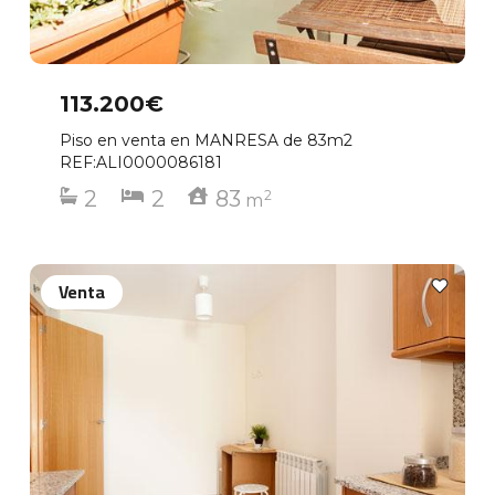
113.200€
Piso en venta en MANRESA de 83m2
REF:ALI0000086181
2
2
83
2
m
Venta