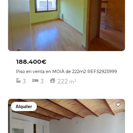
188.400€
Piso en venta en MOIÀ de 222m2 REF:52923999
3
3
222
2
m
Alquiler