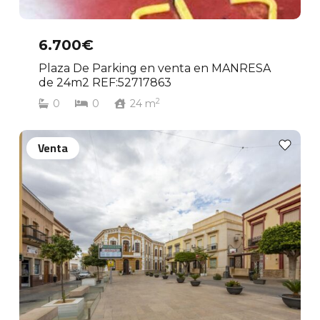
6.700€
Plaza De Parking en venta en MANRESA
de 24m2 REF:52717863
2
0
0
24
m
Venta