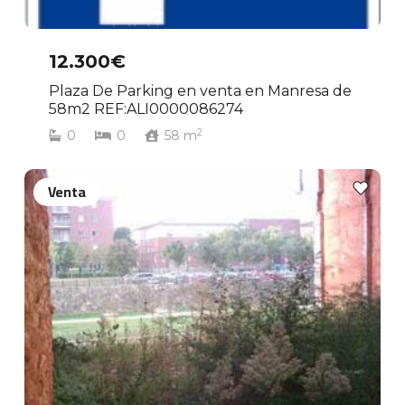
12.300€
Plaza De Parking en venta en Manresa de
58m2 REF:ALI0000086274
2
0
0
58
m
Venta