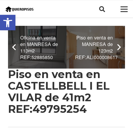
Abrir barra de herramientas
Oficina en venta
Piso en venta en
en MANRESA de
MANRESA de
113m2
123m2
REF:52885850
REF:ALI0000086170
Piso en venta en
CASTELLBELL I EL
VILAR de 41m2
REF:49795254