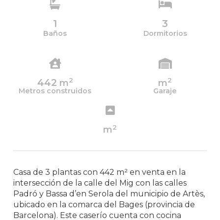
1
3
Baños
Dormitorios
2
2
442
m
m
Metros construidos
Garaje
2
m
Casa de 3 plantas con 442 m² en venta en la
intersección de la calle del Mig con las calles
Padró y Bassa d’en Serola del municipio de Artès,
ubicado en la comarca del Bages (provincia de
Barcelona). Este caserío cuenta con cocina