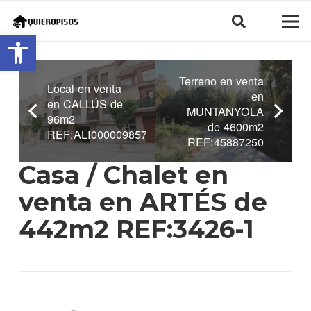
Abrir barra de herramientas
Terreno en venta
Local en venta
en
en CALLÚS de
MUNTANYOLA
96m2
de 4600m2
REF:ALI0000098575
REF:45887250
Casa / Chalet en
venta en ARTÉS de
442m2 REF:3426-1