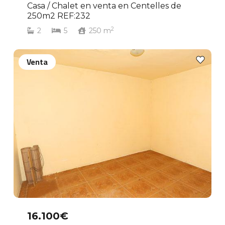
Casa / Chalet en venta en Centelles de
250m2 REF:232
2
2
5
250
m
Venta
16.100€