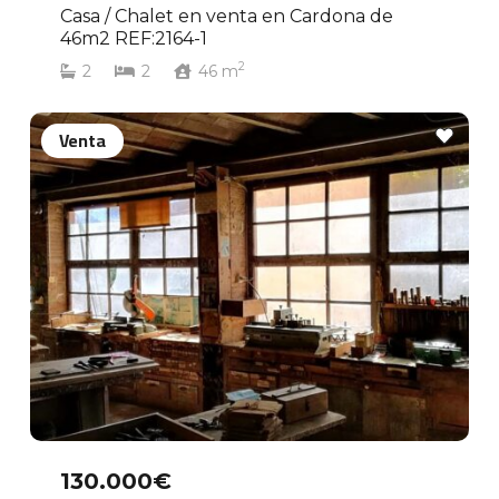
Casa / Chalet en venta en Cardona de
46m2 REF:2164-1
2
2
2
46
m
Venta
130.000€