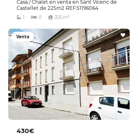
Casa / Chalet en venta en Sant Vicenc de
Castellet de 225m2 REF:51196064
2
1
0
225
m
Venta
430€