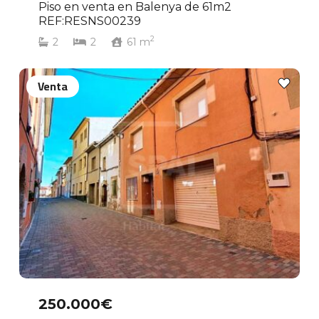
Piso en venta en Balenya de 61m2
REF:RESNS00239
2
2
2
61
m
Venta
250.000€