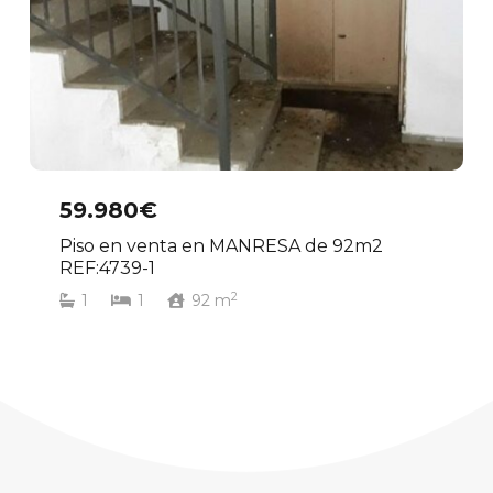
59.980€
Piso en venta en MANRESA de 92m2
REF:4739-1
2
1
1
92
m