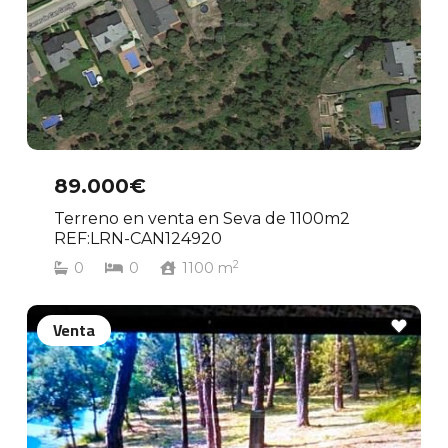
89.000€
Terreno en venta en Seva de 1100m2
REF:LRN-CAN124920
2
0
0
1100
m
Venta