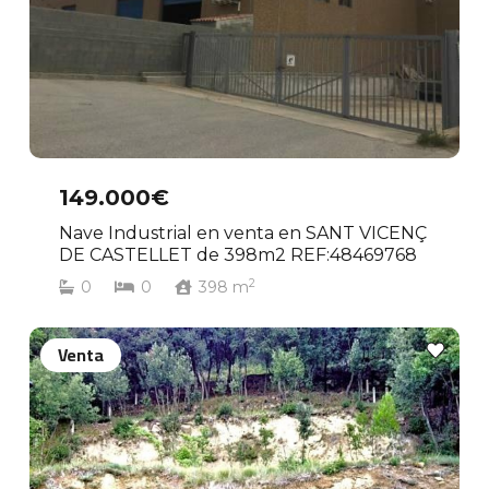
149.000€
Nave Industrial en venta en SANT VICENÇ
DE CASTELLET de 398m2 REF:48469768
2
0
0
398
m
Venta