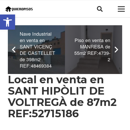
Abrir barra de herramientas
Nave Industrial
en venta en
Piso en venta en
SANT VICENÇ
MANRESA de
DE CASTELLET
55m2 REF:4739-
de 398m2
2
REF:48469384
Local en venta en
SANT HIPÒLIT DE
VOLTREGÀ de 87m2
REF:52715186