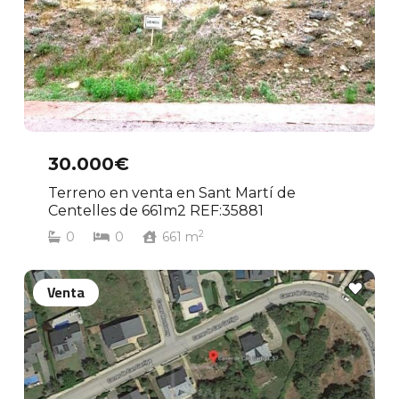
30.000€
Terreno en venta en Sant Martí de
Centelles de 661m2 REF:35881
2
0
0
661
m
Venta