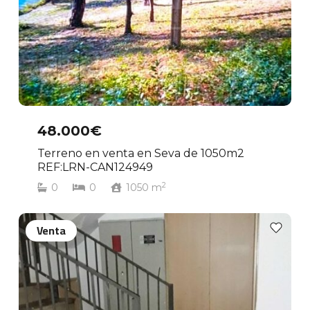
48.000€
Terreno en venta en Seva de 1050m2
REF:LRN-CAN124949
2
0
0
1050
m
Venta