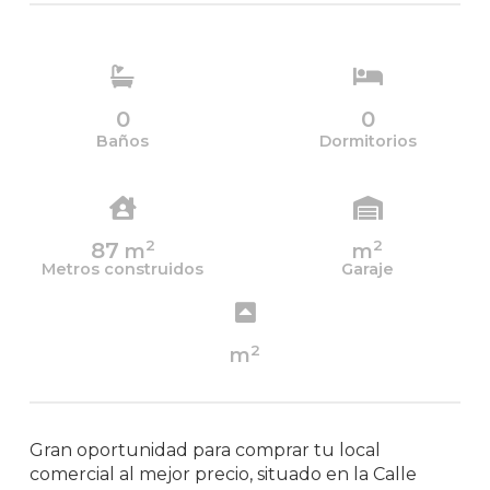
0
0
Baños
Dormitorios
2
2
87
m
m
Metros construidos
Garaje
2
m
Gran oportunidad para comprar tu local
comercial al mejor precio, situado en la Calle