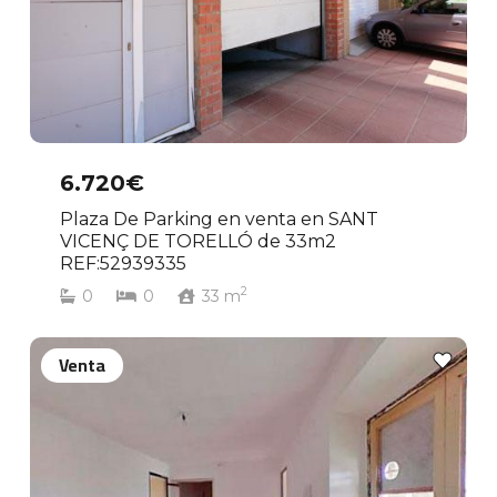
6.720€
Plaza De Parking en venta en SANT
VICENÇ DE TORELLÓ de 33m2
REF:52939335
2
0
0
33
m
Venta