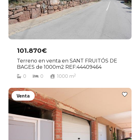
101.870€
Terreno en venta en SANT FRUITÓS DE
BAGES de 1000m2 REF:44409464
2
0
0
1000
m
Venta