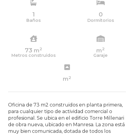
1
0
Baños
Dormitorios
2
2
73
m
m
Metros construidos
Garaje
2
m
Oficina de 73 m2 construidos en planta primera,
para cualquier tipo de actividad comercial o
profesional. Se ubica en el edificio Torre Millenari
de obra nueva, ubicado en Manresa. La zona está
muy bien comunicada, dotada de todos los