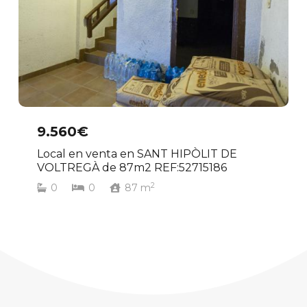
9.560€
Local en venta en SANT HIPÒLIT DE
VOLTREGÀ de 87m2 REF:52715186
2
0
0
87
m