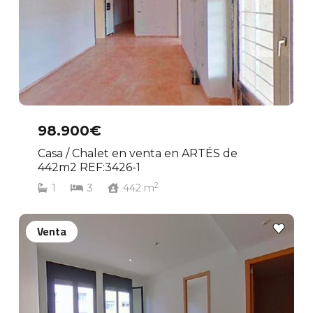
98.900€
Casa / Chalet en venta en ARTÉS de
442m2 REF:3426-1
2
1
3
442
m
Venta