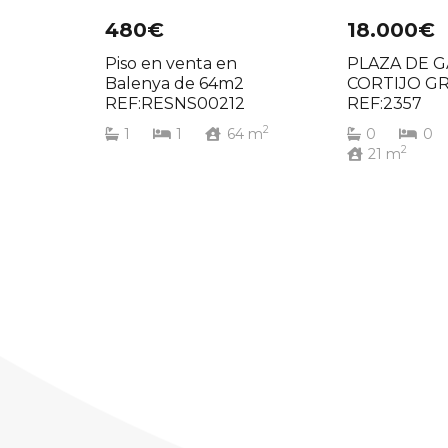
480€
18.000€
Piso en venta en
PLAZA DE 
Balenya de 64m2
CORTIJO G
REF:RESNS00212
REF:2357
2
1
1
64
m
0
0
2
21
m