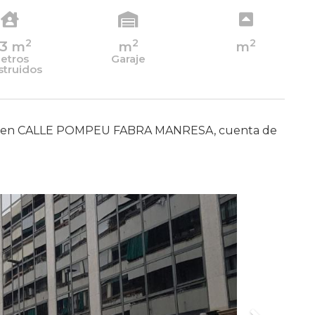
2
2
2
13
m
m
m
etros
Garaje
struidos
uado en CALLE POMPEU FABRA MANRESA, cuenta de