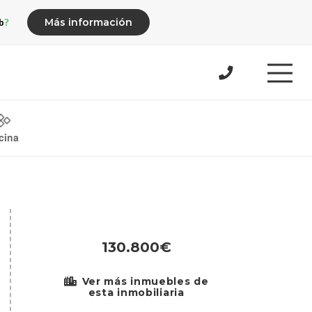
b?
Más información
cina
130.800€
Ver más inmuebles de
esta inmobiliaria