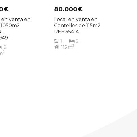
00€
80.000€
 en venta en
Local en venta en
e 1050m2
Centelles de 115m2
N-
REF:35414
949
1
2
2
0
115
m
2
m