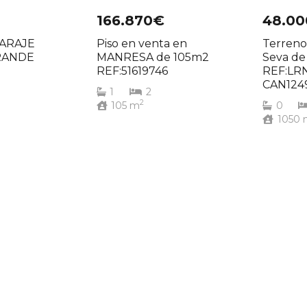
166.870€
48.0
GARAJE
Piso en venta en
Terreno
RANDE
MANRESA de 105m2
Seva d
REF:51619746
REF:LR
CAN124
1
2
2
105
m
0
1050