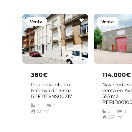
Venta
Venta
380€
114.000€
Piso en venta en
Nave Industr
Balenya de 53m2
venta en AV
REF:RESNS00217
357m2
REF:IB00100
2
2
2
53
m
2
3
2
357
m