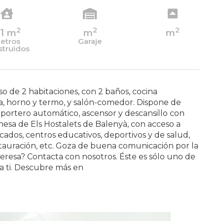
2
2
2
1
m
m
m
etros
Garaje
struidos
so de 2 habitaciones, con 2 baños, cocina
, horno y termo, y salón-comedor. Dispone de
 portero automático, ascensor y descansillo con
nesa de Els Hostalets de Balenyà, con acceso a
rcados, centros educativos, deportivos y de salud,
estauración, etc. Goza de buena comunicación por la
nteresa? Contacta con nosotros. Éste es sólo uno de
 ti. Descubre más en