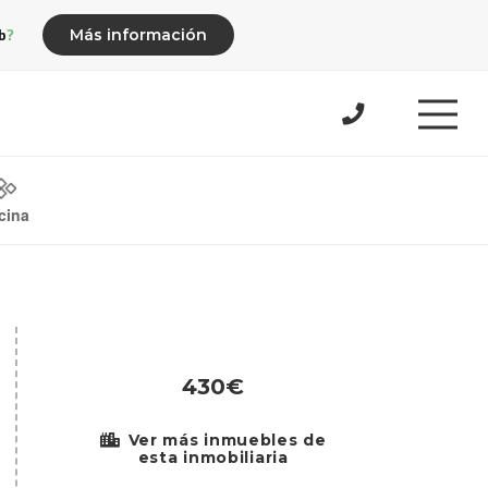
b?
Más información
cina
430€
Ver más inmuebles de
esta inmobiliaria