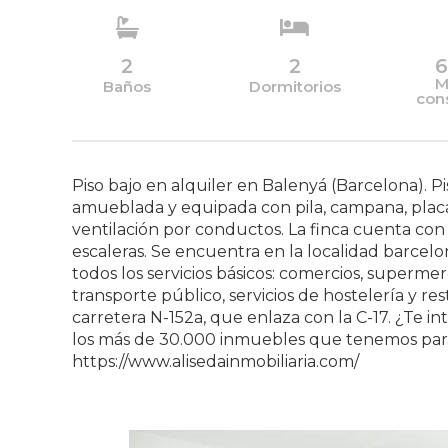
2
2
6
M
Baños
Dormitorios
con
Piso bajo en alquiler en Balenyá (Barcelona). Pi
amueblada y equipada con pila, campana, placa
ventilación por conductos. La finca cuenta con
escaleras. Se encuentra en la localidad barcelo
todos los servicios básicos: comercios, superme
transporte público, servicios de hostelería y r
carretera N-152a, que enlaza con la C-17. ¿Te i
los más de 30.000 inmuebles que tenemos para
https://www.alisedainmobiliaria.com/