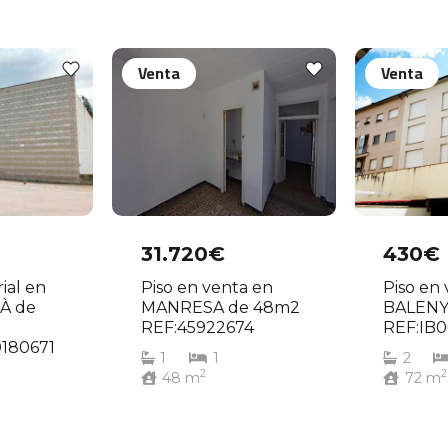
Venta
Venta
31.720€
430€
ial en
Piso en venta en
Piso en
IÀ de
MANRESA de 48m2
BALENY
REF:45922674
REF:IB
180671
1
1
2
2
2
48
m
72
m