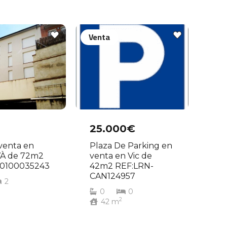
Venta
25.000€
 venta en
Plaza De Parking en
À de 72m2
venta en Vic de
00100035243
42m2 REF:LRN-
CAN124957
2
0
0
2
42
m