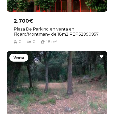
2.700€
Plaza De Parking en venta en
Figaro/Montmany de 18m2 REF:52990957
2
0
0
18
m
Venta