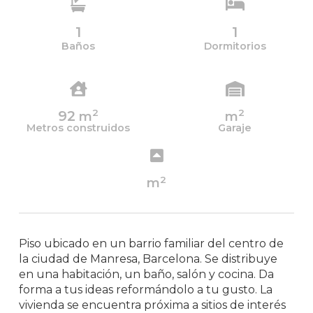
1
1
Baños
Dormitorios
2
2
92
m
m
Metros construidos
Garaje
2
m
Piso ubicado en un barrio familiar del centro de
la ciudad de Manresa, Barcelona. Se distribuye
en una habitación, un baño, salón y cocina. Da
forma a tus ideas reformándolo a tu gusto. La
vivienda se encuentra próxima a sitios de interés