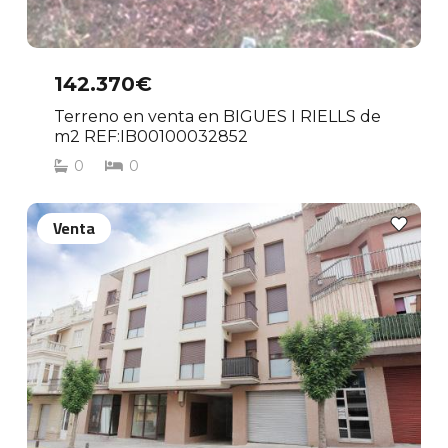
142.370€
Terreno en venta en BIGUES I RIELLS de
m2 REF:IB00100032852
0
0
Venta