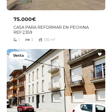
75.000€
CASA PARA REFORMAR EN PECHINA
REF:2359
2
1
3
135
m
Venta