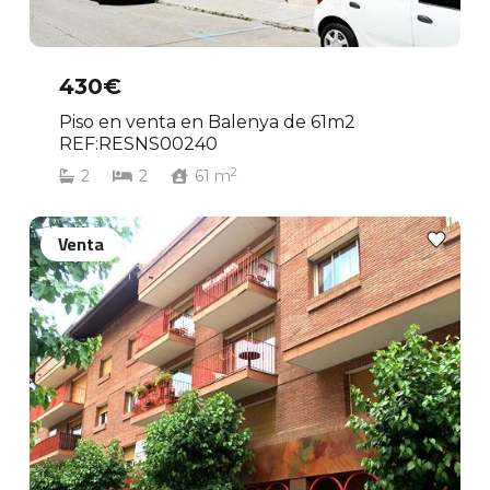
430€
Piso en venta en Balenya de 61m2
REF:RESNS00240
2
2
2
61
m
Venta