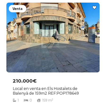
Venta
210.000€
Local en venta en Els Hostalets de
Balenyà de 159m2 REF:POP178649
2
1
0
159
m