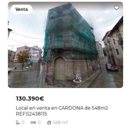
Venta
130.390€
Local en venta en CARDONA de 548m2
REF:52438115
2
0
0
548
m