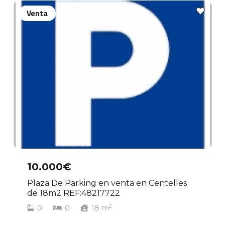
Venta
10.000€
Plaza De Parking en venta en Centelles
de 18m2 REF:48217722
2
0
0
18
m