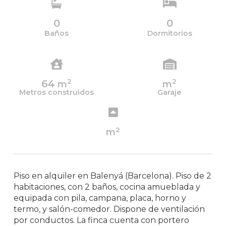
0
0
Baños
Dormitorios
2
2
64
m
m
Metros construidos
Garaje
2
m
Piso en alquiler en Balenyá (Barcelona). Piso de 2
habitaciones, con 2 baños, cocina amueblada y
equipada con pila, campana, placa, horno y
termo, y salón-comedor. Dispone de ventilación
por conductos. La finca cuenta con portero