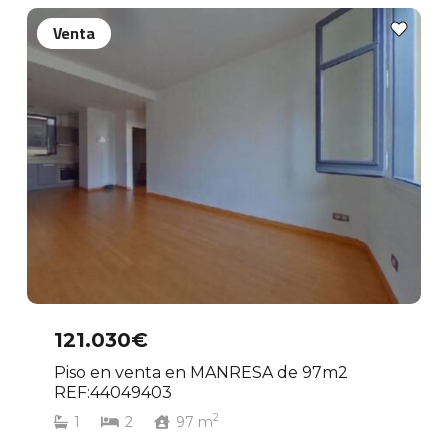
Venta
121.030€
Piso en venta en MANRESA de 97m2
REF:44049403
2
1
2
97
m