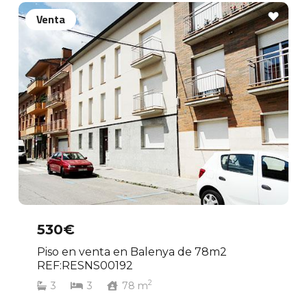
Venta
530€
Piso en venta en Balenya de 78m2
REF:RESNS00192
2
3
3
78
m