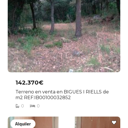
142.370€
Terreno en venta en BIGUES I RIELLS de
m2 REF:IB00100032852
0
0
Alquiler