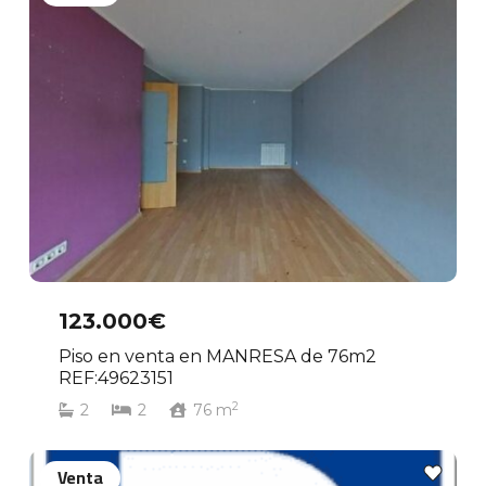
123.000€
Piso en venta en MANRESA de 76m2
REF:49623151
2
2
2
76
m
Venta