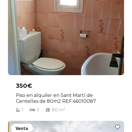
350€
Piso en alquiler en Sant Martí de
Centelles de 80m2 REF:46010087
2
1
3
80
m
Venta