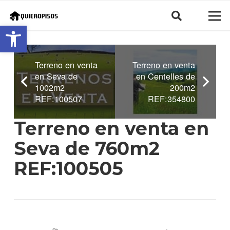
Abrir barra de herramientas
Terreno en venta
Terreno en venta
en Seva de
en Centelles de
1002m2
200m2
REF:100507
REF:354800
Terreno en venta en
Seva de 760m2
REF:100505