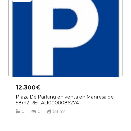
12.300€
Plaza De Parking en venta en Manresa de
58m2 REF:ALI0000086274
2
0
0
58
m