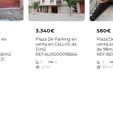
€
3.340€
580€
t en
Plaza De Parking en
Plaza D
venta en CALLÚS de
venta 
12m2
de 98m
361m2
REF:ALI0000098564
REF:IB
121
0
0
0
2
12
m
98
m