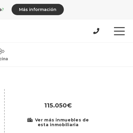
b?
Más información
cina
115.050€
Ver más inmuebles de
esta inmobiliaria