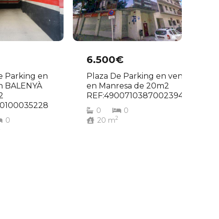
6.500€
e Parking en
Plaza De Parking en venta
en BALENYÀ
en Manresa de 20m2
2
REF:490071038700239459
00100035228
0
0
2
0
20
m
2