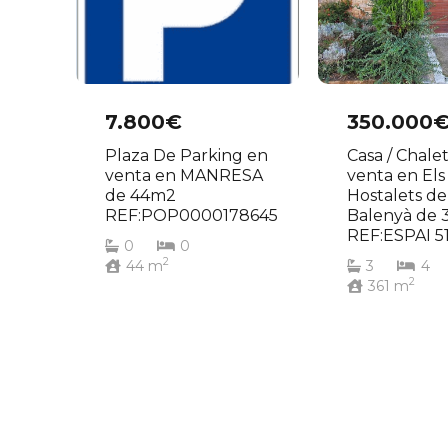
7.800€
350.000
Plaza De Parking en
Casa / Chale
venta en MANRESA
venta en Els
de 44m2
Hostalets de
REF:POP0000178645
Balenyà de 
REF:ESPAI 5
0
0
2
44
m
3
4
2
361
m