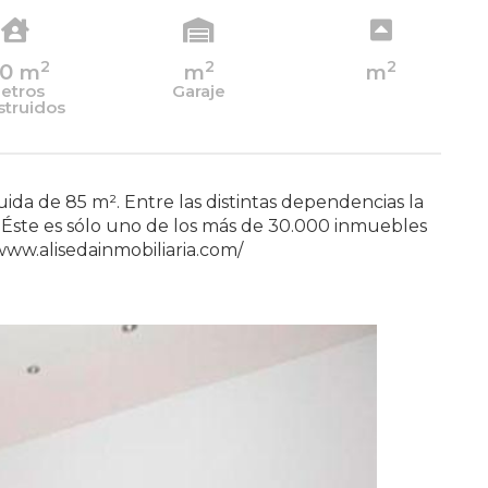
2
2
2
10
m
m
m
etros
Garaje
struidos
ida de 85 m². Entre las distintas dependencias la
 Éste es sólo uno de los más de 30.000 inmuebles
www.alisedainmobiliaria.com/