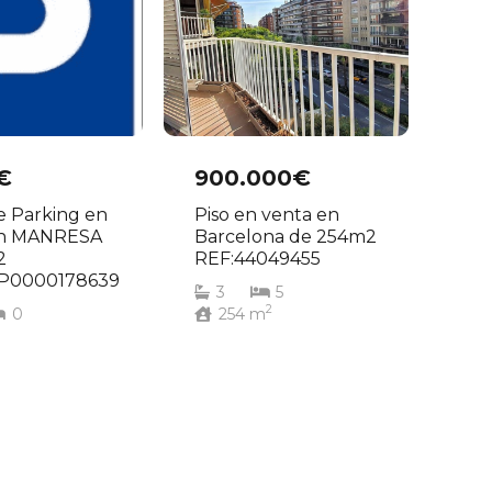
€
900.000€
e Parking en
Piso en venta en
en MANRESA
Barcelona de 254m2
2
REF:44049455
P0000178639
3
5
2
0
254
m