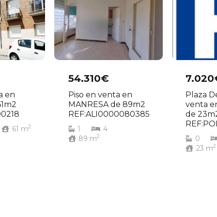
54.310€
7.020
a en
Piso en venta en
Plaza D
61m2
MANRESA de 89m2
venta 
0218
REF:ALI0000080385
de 23m
REF:PO
2
61
m
1
4
2
89
m
0
2
23
m