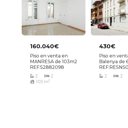
160.040€
430€
Piso en venta en
Piso en vent
MANRESA de 103m2
Balenya de 
REF:52882098
REF:RESNS0
2
2
2
2
2
103
m