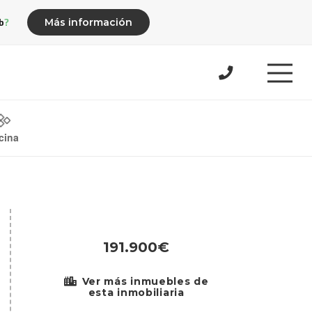
b?
Más información
cina
191.900€
Ver más inmuebles de
esta inmobiliaria