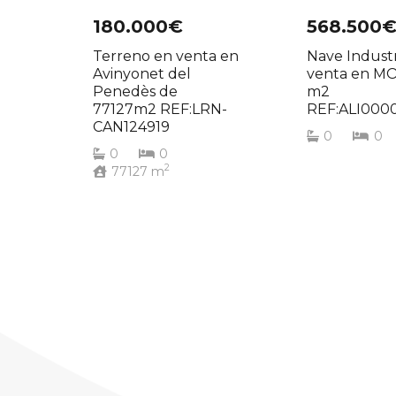
180.000€
568.500
Terreno en venta en
Nave Industr
Avinyonet del
venta en MO
Penedès de
m2
77127m2 REF:LRN-
REF:ALI000
CAN124919
0
0
0
0
2
77127
m