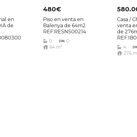
€
480€
580.
ial en
Piso en venta en
Casa / C
IÀ de
Balenya de 64m2
venta 
REF:RESNS00214
de 276
0080300
REF:IB
0
0
2
64
m
4
276