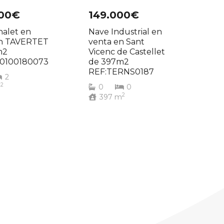
000€
149.000€
halet en
Nave Industrial en
en TAVERTET
venta en Sant
m2
Vicenc de Castellet
00100180073
de 397m2
REF:TERNS0187
2
2
m
0
0
2
397
m