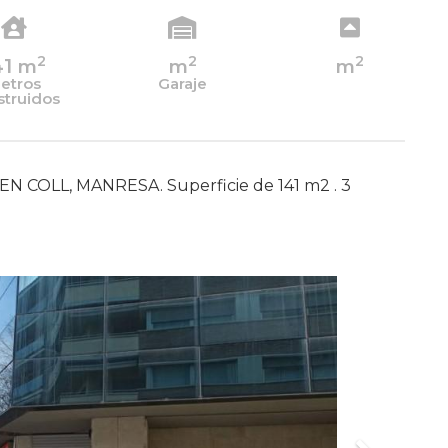
2
2
2
41
m
m
m
etros
Garaje
struidos
EN COLL, MANRESA. Superficie de 141 m2 . 3