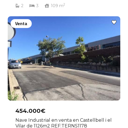
2
2
3
109
m
Venta
454.000€
Nave Industrial en venta en Castellbell i el
Vilar de 1126m2 REF:TERNS1178