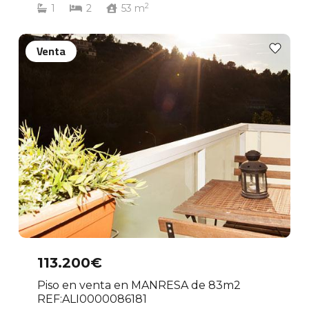
2
1
2
53
m
Venta
113.200€
Piso en venta en MANRESA de 83m2
REF:ALI0000086181