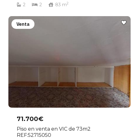
2
2
2
83
m
Venta
71.700€
Piso en venta en VIC de 73m2
REF:52715050