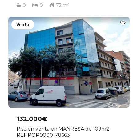
2
0
0
73
m
Venta
132.000€
Piso en venta en MANRESA de 109m2
REF:POP0000178663