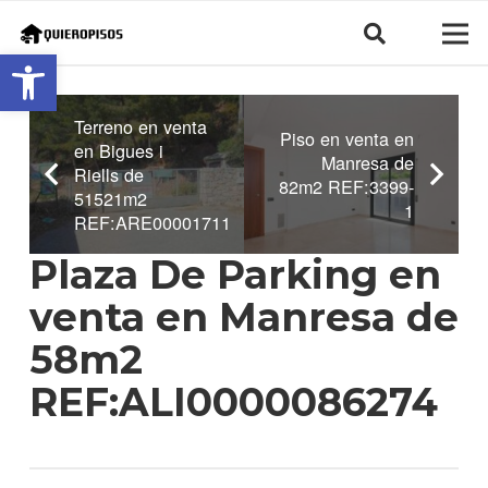
Abrir barra de herramientas
Terreno en venta
Piso en venta en
en Bigues i
Manresa de
Riells de
82m2 REF:3399-
51521m2
1
REF:ARE0000171110
Plaza De Parking en
venta en Manresa de
58m2
REF:ALI0000086274