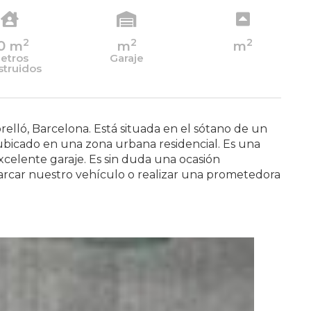
2
2
2
0
m
m
m
etros
Garaje
struidos
elló, Barcelona. Está situada en el sótano de un
 ubicado en una zona urbana residencial. Es una
xcelente garaje. Es sin duda una ocasión
rcar nuestro vehículo o realizar una prometedora