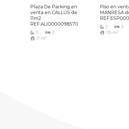
Plaza De Parking en
Piso en vent
venta en CALLÚS de
MANRESA de
11m2
REF:ESP000
REF:ALI0000098570
2
3
2
0
0
115
m
2
11
m