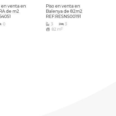
 en venta en
Piso en venta en
A de m2
Balenya de 82m2
64051
REF:RESNS00191
0
3
3
2
82
m