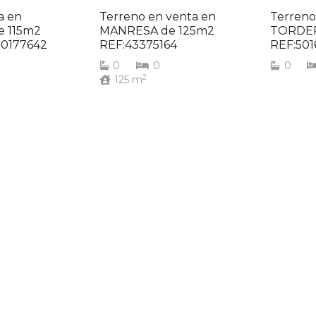
a en
Terreno en venta en
Terreno
 115m2
MANRESA de 125m2
TORDER
0177642
REF:43375164
REF:501
0
0
0
2
125
m