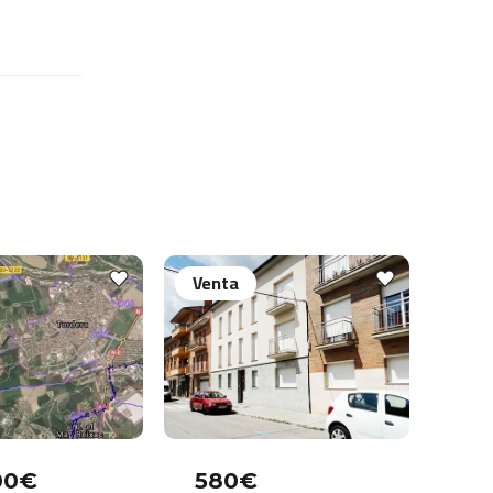
Venta
00€
580€