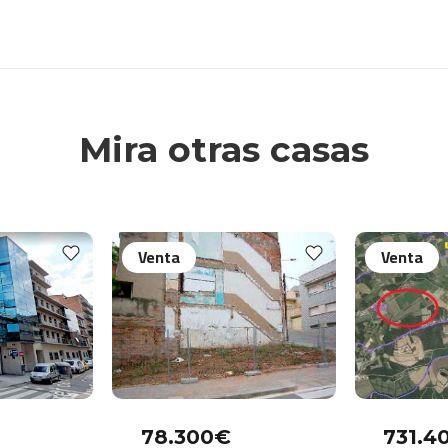
Mira otras casas
Venta
Venta
78.300€
731.4