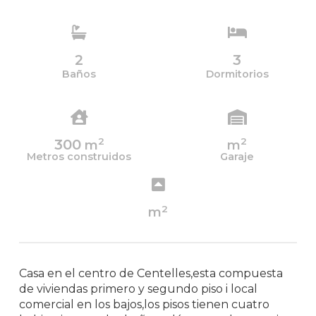
2
3
Baños
Dormitorios
2
2
300
m
m
Metros construidos
Garaje
2
m
Casa en el centro de Centelles,esta compuesta
de viviendas primero y segundo piso i local
comercial en los bajos,los pisos tienen cuatro