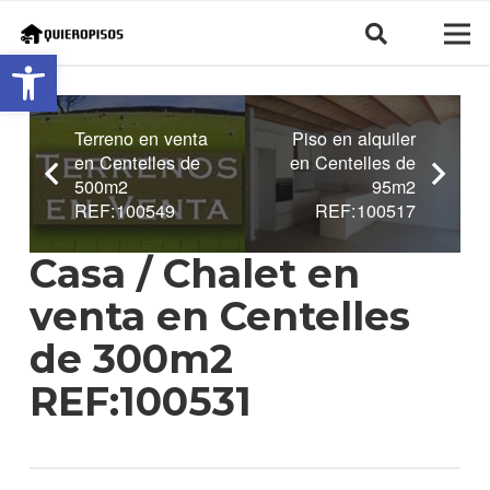
Abrir barra de herramientas
Terreno en venta
Piso en alquiler
en Centelles de
en Centelles de
500m2
95m2
REF:100549
REF:100517
Casa / Chalet en
venta en Centelles
de 300m2
REF:100531