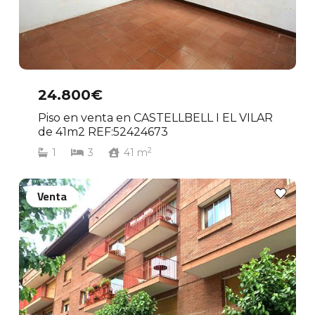
24.800€
Piso en venta en CASTELLBELL I EL VILAR
de 41m2 REF:52424673
2
1
3
41
m
Venta