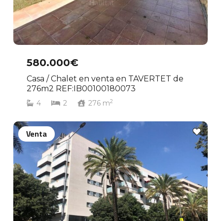
580.000€
Casa / Chalet en venta en TAVERTET de
276m2 REF:IB00100180073
2
4
2
276
m
Venta