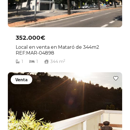
352.000€
Local en venta en Mataró de 344m2
REF:MAR-04898
2
1
1
344
m
Venta