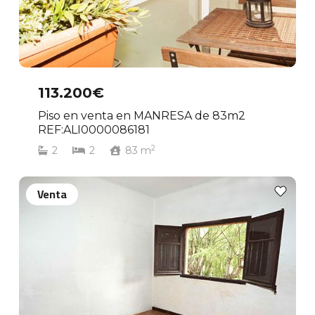
113.200€
Piso en venta en MANRESA de 83m2
REF:ALI0000086181
2
2
2
83
m
Venta