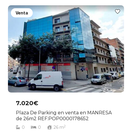
Venta
7.020€
Plaza De Parking en venta en MANRESA
de 26m2 REF:POP0000178652
2
0
0
26
m