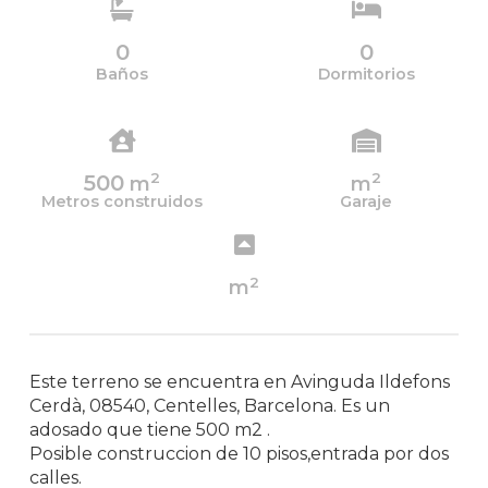
0
0
Baños
Dormitorios
2
2
500
m
m
Metros construidos
Garaje
2
m
Este terreno se encuentra en Avinguda Ildefons
Cerdà, 08540, Centelles, Barcelona. Es un
adosado que tiene 500 m2 .
Posible construccion de 10 pisos,entrada por dos
calles.