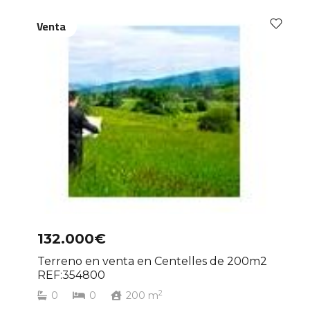
Venta
132.000€
Terreno en venta en Centelles de 200m2
REF:354800
2
0
0
200
m