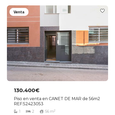
Venta
130.400€
Piso en venta en CANET DE MAR de 56m2
REF:52423053
2
1
2
56
m