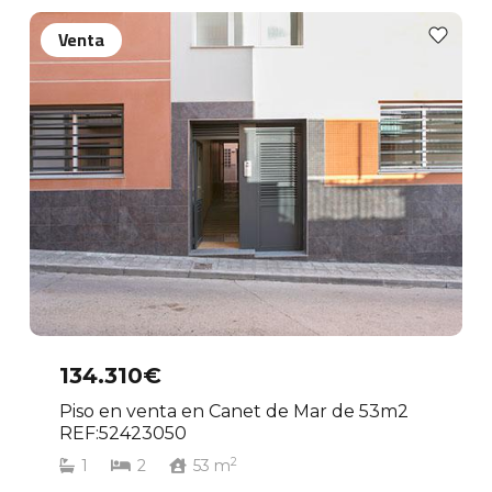
Venta
134.310€
Piso en venta en Canet de Mar de 53m2
REF:52423050
2
1
2
53
m