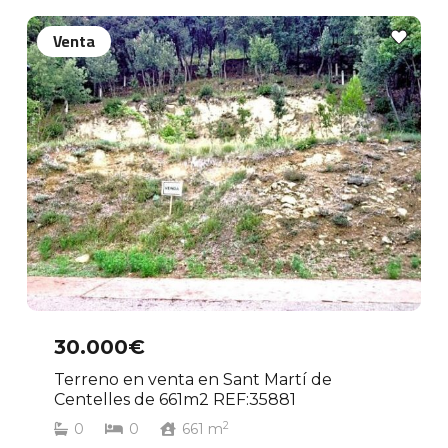
Venta
30.000€
Terreno en venta en Sant Martí de
Centelles de 661m2 REF:35881
2
0
0
661
m