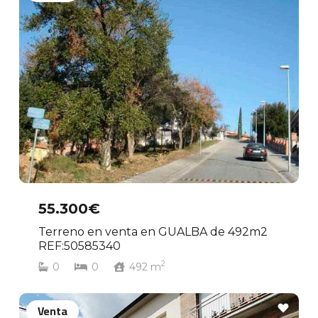
55.300€
Terreno en venta en GUALBA de 492m2
REF:50585340
2
0
0
492
m
Venta