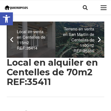
Abrir barra de herramientas
Terreno en venta
Local en venta
en San Martín de
en Centelles de
Centellas de
115m2
1100m2
REF:35414
REF:35386
Local en alquiler en
Centelles de 70m2
REF:35411