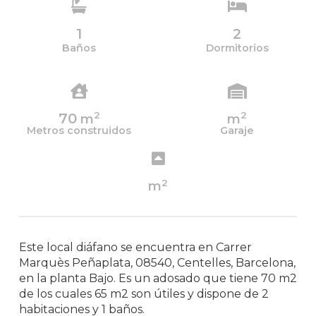
1
2
Baños
Dormitorios
2
2
70
m
m
Metros construidos
Garaje
2
m
Este local diáfano se encuentra en Carrer
Marquès Peñaplata, 08540, Centelles, Barcelona,
en la planta Bajo. Es un adosado que tiene 70 m2
de los cuales 65 m2 son útiles y dispone de 2
habitaciones y 1 baños.