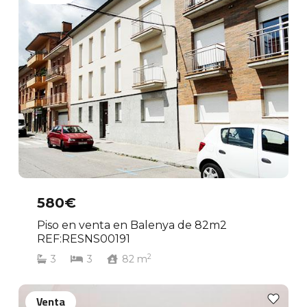
580€
Piso en venta en Balenya de 82m2
REF:RESNS00191
2
3
3
82
m
Venta