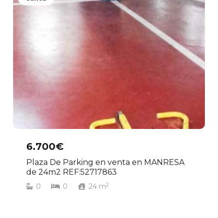
6.700€
Plaza De Parking en venta en MANRESA
de 24m2 REF:52717863
2
0
0
24
m