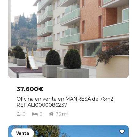
37.600€
Oficina en venta en MANRESA de 76m2
REF:ALI0000086237
2
0
0
76
m
Venta