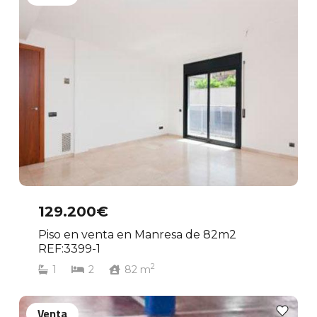
129.200€
Piso en venta en Manresa de 82m2
REF:3399-1
2
1
2
82
m
Venta