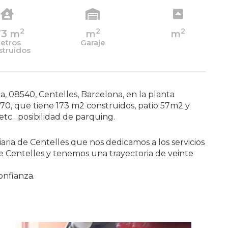
2
2
2
73
m
m
m
etros
Garaje
struidos
a, 08540, Centelles, Barcelona, en la planta
970, que tiene 173 m2 construidos, patio 57m2 y
, etc…posibilidad de parquing.
aria de Centelles que nos dedicamos a los servicios
de Centelles y tenemos una trayectoria de veinte
onfianza.