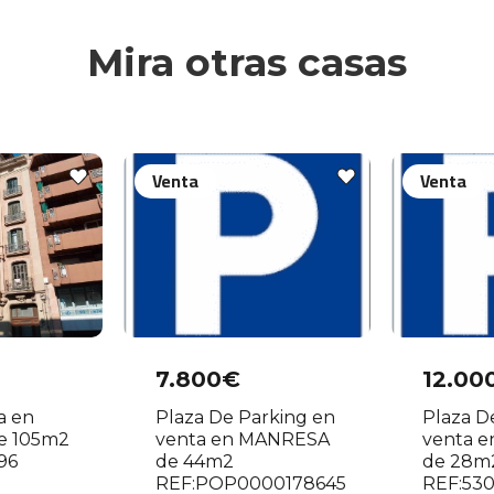
Mira otras casas
Venta
Venta
7.800€
12.00
a en
Plaza De Parking en
Plaza D
e 105m2
venta en MANRESA
venta e
96
de 44m2
de 28m
REF:POP0000178645
REF:53