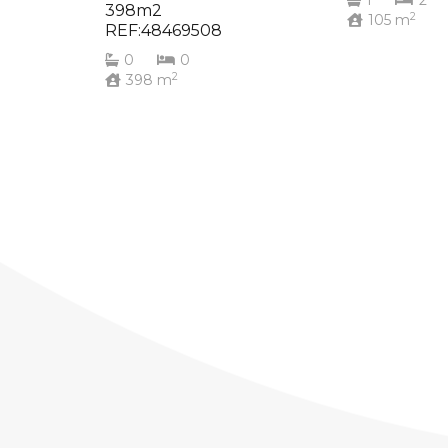
1
2
398m2
2
105
m
REF:48469508
0
0
2
398
m