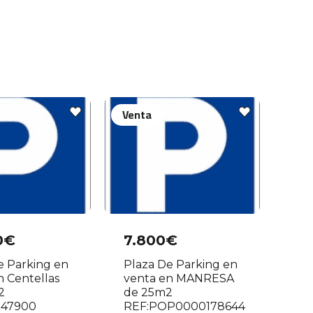
Venta
0€
7.800€
e Parking en
Plaza De Parking en
n Centellas
venta en MANRESA
2
de 25m2
047900
REF:POP0000178644