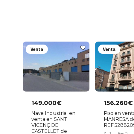
Venta
Venta
149.000€
156.260€
Nave Industrial en
Piso en vent
venta en SANT
MANRESA d
VICENÇ DE
REF:528820
CASTELLET de