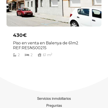
430€
Piso en venta en Balenya de 61m2
REF:RESNS00215
2
2
2
61
m
Servicios inmobiliarios
Preguntas