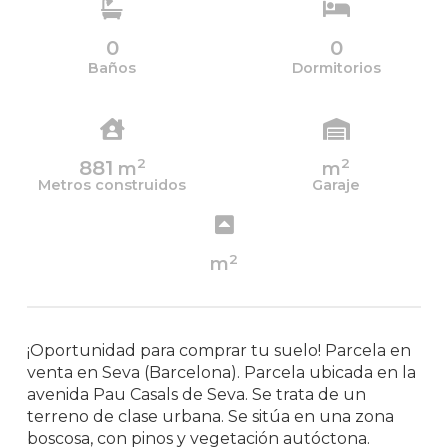
0
0
Baños
Dormitorios
2
2
881
m
m
Metros construidos
Garaje
2
m
¡Oportunidad para comprar tu suelo! Parcela en
venta en Seva (Barcelona). Parcela ubicada en la
avenida Pau Casals de Seva. Se trata de un
terreno de clase urbana. Se sitúa en una zona
boscosa, con pinos y vegetación autóctona.