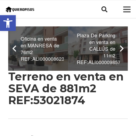
Abrir barra de herramientas
Plaza De Parking
Oficina en venta
en venta en
en MANRESA de
CALLÚS de
76m2
11m2
REF:ALI0000086237
REF:ALI0000098570
Terreno en venta en
SEVA de 881m2
REF:53021874