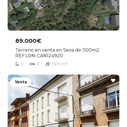
89.000€
Terreno en venta en Seva de 1100m2
REF:LRN-CAN124920
2
0
0
1100
m
Venta