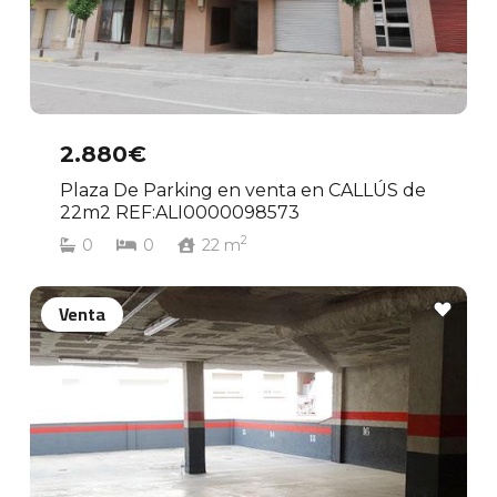
2.880€
Plaza De Parking en venta en CALLÚS de
22m2 REF:ALI0000098573
2
0
0
22
m
Venta