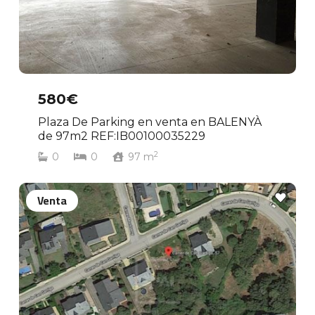
580€
Plaza De Parking en venta en BALENYÀ
de 97m2 REF:IB00100035229
2
0
0
97
m
Venta