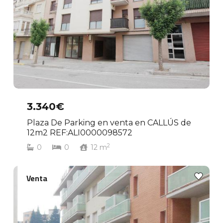
3.340€
Plaza De Parking en venta en CALLÚS de
12m2 REF:ALI0000098572
2
0
0
12
m
Venta