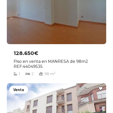
128.650€
Piso en venta en MANRESA de 98m2
REF:44049535
2
1
2
98
m
Venta