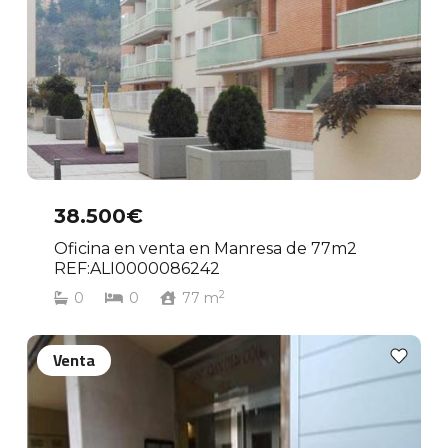
38.500€
Oficina en venta en Manresa de 77m2
REF:ALI0000086242
2
0
0
77
m
Venta