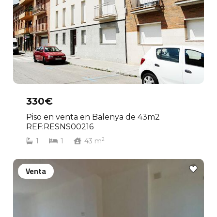
330€
Piso en venta en Balenya de 43m2
REF:RESNS00216
2
1
1
43
m
Venta