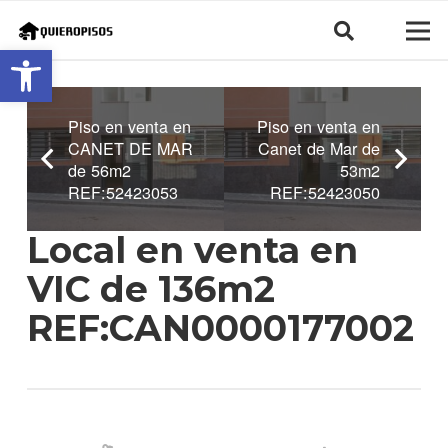
Abrir barra de herramientas
Piso en venta en
Piso en venta en
CANET DE MAR
Canet de Mar de
de 56m2
53m2
REF:52423053
REF:52423050
Local en venta en
VIC de 136m2
REF:CAN0000177002